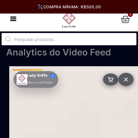
Ir
para
0
Car
o
conteúdo
Pesquisar
produtos
Analytics do Video Feed
Lady Griffe
✔
Marca verificada
Cliente Satisfeito
Entrega Garantida
Enviamos para todo Brasil
Entrega garantida
Suporte ao Cliente
Pagamento Seguro