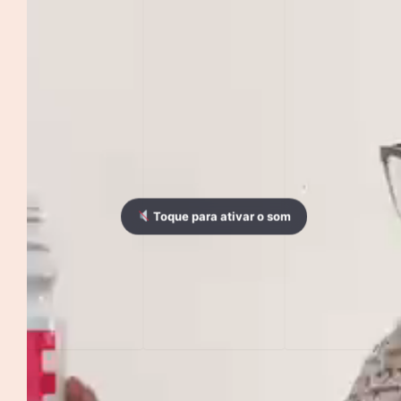
Meus Pedidos
Acompanhe seus pedidos
Editar cadastro
Todos os Produtos
Nossas Políticas
Políticas de privacidade
Toque para ativar o som
Políticas de devolução e trocas
Políticas de Entrega e Prazos
Onde nos encontrar:
F
I
T
a
n
i
c
s
k
e
t
t
b
a
o
Formas de Pagamento
o
g
k
o
r