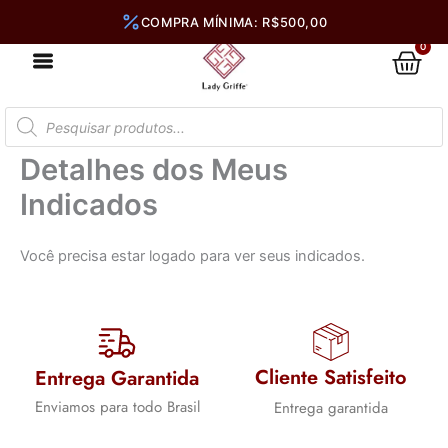
Ir
para
0
Car
o
conteúdo
Pesquisar
produtos
Detalhes dos Meus
Indicados
Você precisa estar logado para ver seus indicados.
Cliente Satisfeito
Entrega Garantida
Enviamos para todo Brasil
Entrega garantida