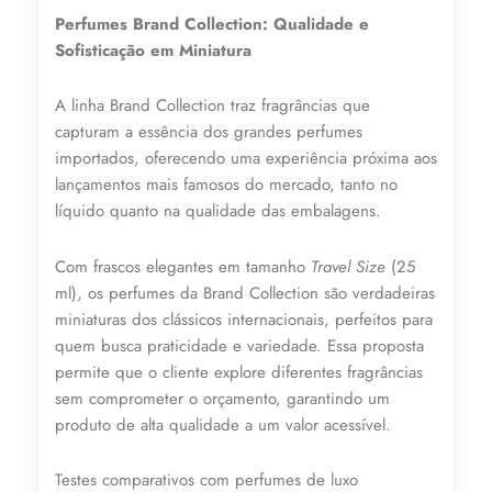
N°
Perfumes Brand Collection: Qualidade e
253
-
Sofisticação em Miniatura
25ML
quantidade
A linha Brand Collection traz fragrâncias que
capturam a essência dos grandes perfumes
importados, oferecendo uma experiência próxima aos
lançamentos mais famosos do mercado, tanto no
líquido quanto na qualidade das embalagens.
Lucre até
R$
41,71
Com frascos elegantes em tamanho
Travel Size
(25
Revenda por
ml), os perfumes da Brand Collection são verdadeiras
R$
96,99
miniaturas dos clássicos internacionais, perfeitos para
quem busca praticidade e variedade. Essa proposta
permite que o cliente explore diferentes fragrâncias
Compre por
sem comprometer o orçamento, garantindo um
R$
55,28
produto de alta qualidade a um valor acessível.
6x de
R$
9,21
sem juros
Testes comparativos com perfumes de luxo