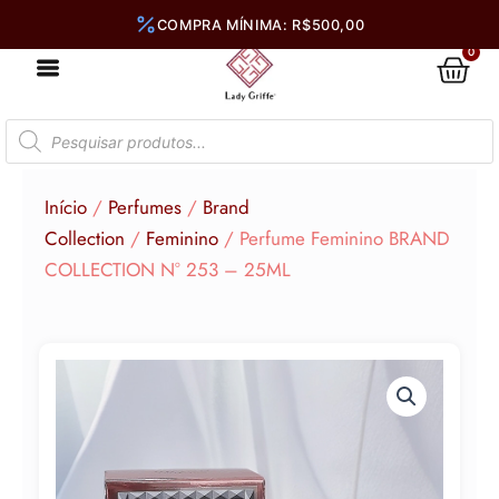
Ir
para
0
Car
o
conteúdo
Pesquisar
produtos
Início
/
Perfumes
/
Brand
Collection
/
Feminino
/ Perfume Feminino BRAND
COLLECTION N° 253 – 25ML