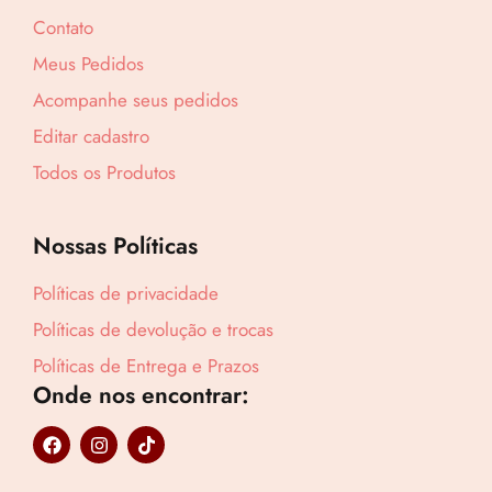
Contato
Meus Pedidos
Acompanhe seus pedidos
Editar cadastro
Todos os Produtos
Nossas Políticas
Políticas de privacidade
Políticas de devolução e trocas
Políticas de Entrega e Prazos
Onde nos encontrar:
Lucre até
R$
175,87
F
I
T
a
n
i
Revenda por
c
s
k
R$
651,36
e
t
t