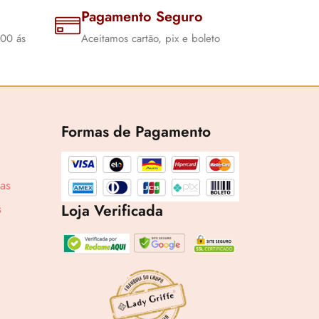
Pagamento Seguro
:00 ás
Aceitamos cartão, pix e boleto
5,87
Formas de Pagamento
cas
6x
Loja Verificada
s