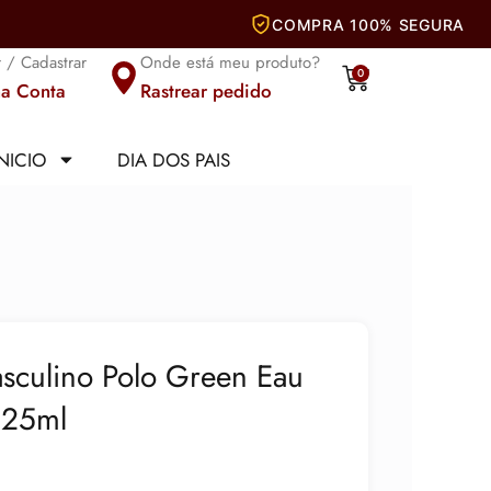
r / Cadastrar
Onde está meu produto?
Carrinho
0
a Conta
Rastrear pedido
INICIO
DIA DOS PAIS
sculino Polo Green Eau
 125ml