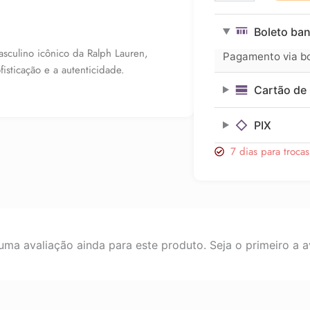
Polo
Green
Boleto ban
Eau
de
sculino icônico da Ralph Lauren,
Pagamento via bol
Toilette
isticação e a autenticidade.
125ml
Cartão de 
quantidade
PIX
7 dias para troca
ma avaliação ainda para este produto. Seja o primeiro a av