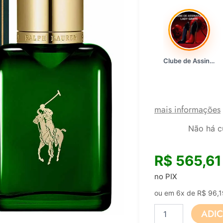
Clube de Assinatura Lady Griffe
mais informações
Não há c
R$
565,61
no PIX
ou em 6x de
R$
96,1
Perfume
ADI
Masculino