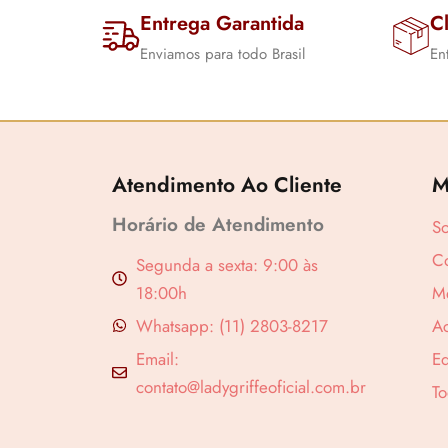
Entrega Garantida
Cl
Enviamos para todo Brasil
En
Atendimento Ao Cliente
M
Revenda por
Horário de Atendimento
S
Compre por
Co
Segunda a sexta: 9:00 às
18:00h
M
Whatsapp: (11) 2803-8217
A
Email:
Ed
contato@ladygriffeoficial.com.br
To