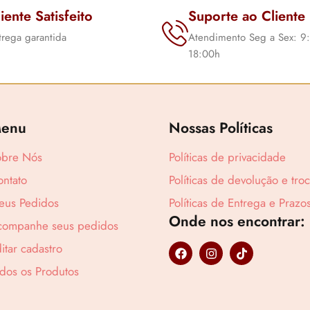
iente Satisfeito
Suporte ao Cliente
trega garantida
Atendimento Seg a Sex: 9
18:00h
Lucre até
R$
17
enu
Nossas Políticas
obre Nós
Políticas de privacidade
ntato
Políticas de devolução e tro
eus Pedidos
Políticas de Entrega e Prazo
Onde nos encontrar:
companhe seus pedidos
F
I
T
itar cadastro
a
n
i
c
s
k
dos os Produtos
e
t
t
b
a
o
o
g
k