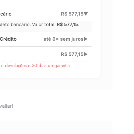
cário
R$
577,15
▶
eto bancário. Valor total:
R$
577,15
.
Crédito
até 6× sem juros
▶
R$
577,15
▶
s e devoluções e 30 dias de garantia
aliar!