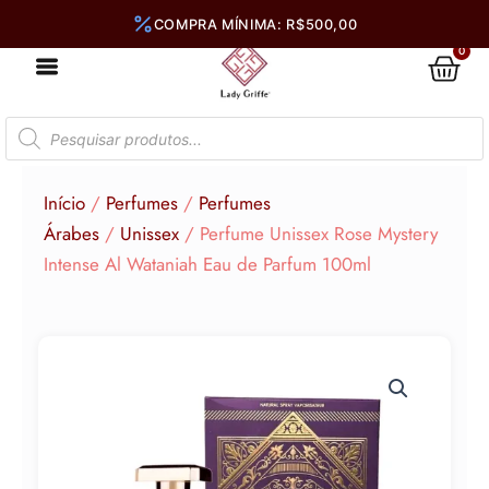
Ir
para
0
Car
o
conteúdo
Pesquisar
produtos
Início
/
Perfumes
/
Perfumes
Árabes
/
Unissex
/ Perfume Unissex Rose Mystery
Intense Al Wataniah Eau de Parfum 100ml