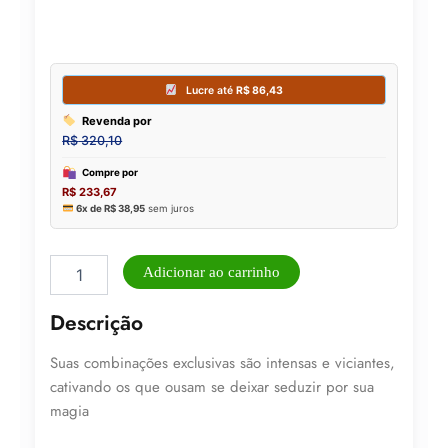
Perfume
Adicionar ao carrinho
Unissex
Rose
Descrição
Mystery
Intense
Suas combinações exclusivas são intensas e viciantes,
Al
Wataniah
cativando os que ousam se deixar seduzir por sua
Eau
magia
de
Parfum