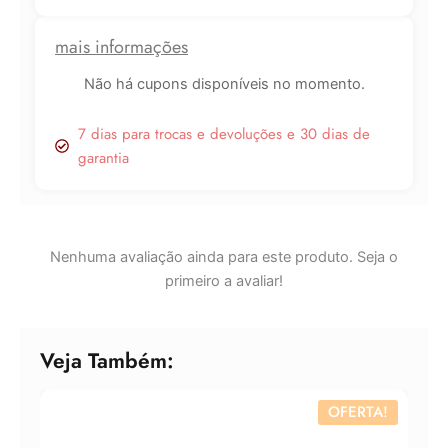
100ml
quantidade
mais informações
Lucre até
R$
86,43
Não há cupons disponíveis no momento.
Revenda por
7 dias para trocas e devoluções e 30 dias de
R$
320,10
garantia
Compre por
R$
233,67
6x de
R$
38,95
sem juros
Nenhuma avaliação ainda para este produto. Seja o
primeiro a avaliar!
Veja Também:
OFERTA!