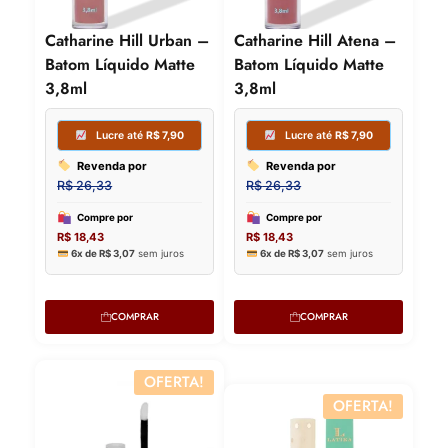
Catharine Hill Urban –
Catharine Hill Atena –
Batom Líquido Matte
Batom Líquido Matte
3,8ml
3,8ml
Lucre até
R$
7,90
Lucre
Revenda por
Revenda
R$
26,33
R$
26,33
Compre por
Compre p
R$
18,43
R$
18,43
6x de
R$
3,07
sem juros
6x de
R$
3,
COMPRAR
COMPRAR
OFERTA!
OFERTA!