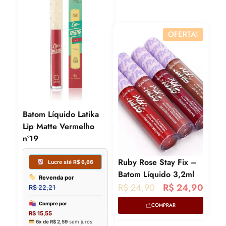
OFERTA!
Batom Líquido Latika
Lip Matte Vermelho
nº19
Ruby Rose Stay Fix –
Batom Líquido 3,2ml
O
O
R$
24,90
R$
24,90
p
p
COMPRAR
Lucre até
R$
6,66
r
r
Lucre