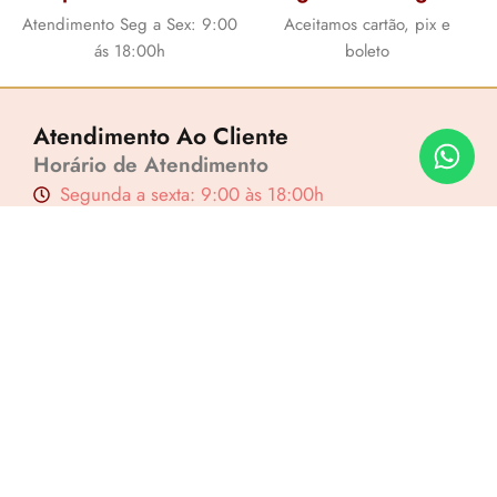
Atendimento Seg a Sex: 9:00
Aceitamos cartão, pix e
ás 18:00h
boleto
Atendimento Ao Cliente
Horário de Atendimento
Segunda a sexta: 9:00 às 18:00h
Whatsapp: (11) 2803-8217
Email: contato@ladygriffeoficial.com.br
Menu
Lucre até
R$
6,66
Sobre Nós
Revenda por
Contato