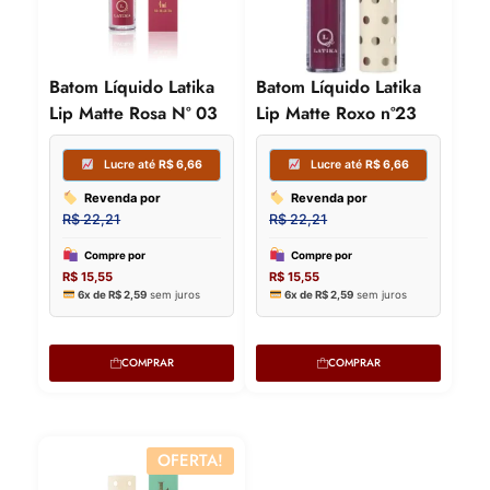
Lucre
Lucre até
R$
8,70
Revenda
Batom Líquido Latika
Batom Líquido Latika
R$
22,21
Revenda por
Lip Matte Rosa Nº 03
Lip Matte Roxo nº23
R$
29,00
Compre p
R$
15,55
Compre por
6x de
R$
2,
R$
20,30
6x de
R$
3,38
sem juros
COMPRAR
COMPRAR
OFERTA!