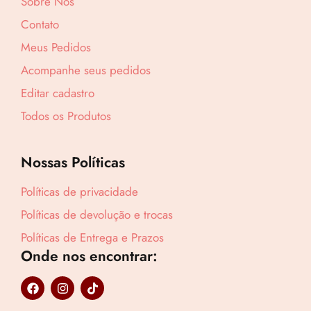
Sobre Nós
Contato
Meus Pedidos
Acompanhe seus pedidos
Editar cadastro
Todos os Produtos
Nossas Políticas
Políticas de privacidade
Políticas de devolução e trocas
Políticas de Entrega e Prazos
Onde nos encontrar:
F
I
T
a
n
i
c
s
k