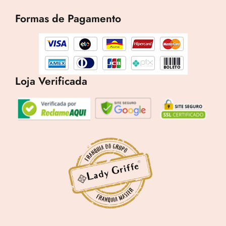
e
t
t
b
a
o
Formas de Pagamento
o
g
k
o
r
k
a
m
Loja Verificada