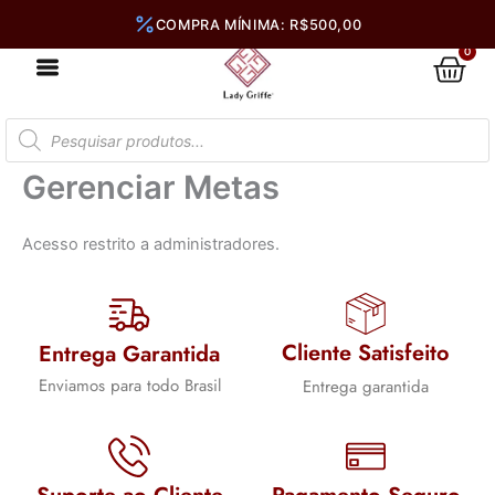
Ir
para
0
Car
o
conteúdo
Pesquisar
produtos
Gerenciar Metas
Acesso restrito a administradores.
Cliente Satisfeito
Entrega Garantida
Enviamos para todo Brasil
Entrega garantida