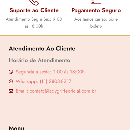
g
a
Suporte ao Cliente
Pagamento Seguro
i
l
Atendimento Seg a Sex: 9:00
Aceitamos cartão, pix e
n
é
ás 18:00h
boleto
a
:
l
R
e
$
Atendimento Ao Cliente
r
Horário de Atendimento
a
7
:
9
Segunda a sexta: 9:00 às 18:00h
R
,
Whatsapp: (11) 2803-8217
$
9
Email: contato@ladygriffeoficial.com.br
0
7
.
9
,
Menu
9