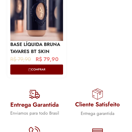
BASE LÍQUIDA BRUNA
TAVARES BT SKIN
O
O
R$
79,90
R$
79,90
p
p
COMPRAR
r
r
e
e
ç
ç
o
o
Cliente Satisfeito
Entrega Garantida
o
a
Enviamos para todo Brasil
Entrega garantida
r
t
i
u