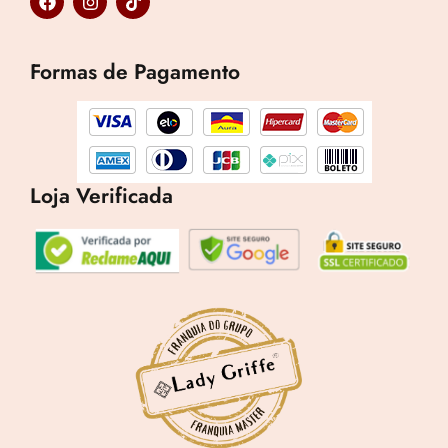
a
n
i
c
s
k
e
t
t
b
a
o
Formas de Pagamento
o
g
k
o
r
k
a
m
Loja Verificada