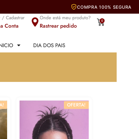
r / Cadastrar
Onde está meu produto?
Carrinho
0
a Conta
Rastrear pedido
INICIO
DIA DOS PAIS
A!
OFERTA!