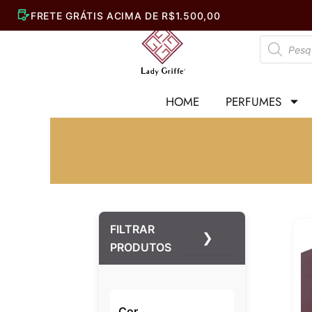
Ir
para
Pesquisar
o
produtos
conteúdo
HOME
PERFUMES
FILTRAR
❯
PRODUTOS
Cor
–