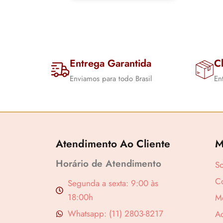
Calvin Klein
Carolina Herrera
Chanel
Chloé
Delina
Dior
Entrega Garantida
Cl
Dolce & Gabbana
Enviamos para todo Brasil
En
Dream Brand
Collection
Feels Mood
Ferrari
Gabriela Sabatini
Giorgio Armani
Atendimento Ao Cliente
M
Givenchy
Jean Paul
Horário de Atendimento
S
Joop
King Brand
Co
Segunda a sexta: 9:00 às
Collection
L’AVENTURE
18:00h
M
La Rose
Whatsapp: (11) 2803-8217
A
Lady Beauty