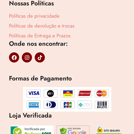
Nossas Políticas
Políticas de privacidade
Políticas de devolução e trocas
Políticas de Entrega e Prazos
Onde nos encontrar:
F
I
T
a
n
i
c
s
k
e
t
t
b
a
o
Formas de Pagamento
o
g
k
o
r
k
a
m
Loja Verificada