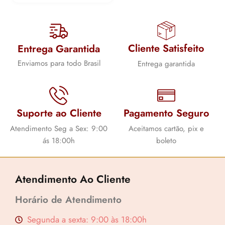
Cliente Satisfeito
Entrega Garantida
Lucre até
R$
76,39
Enviamos para todo Brasil
Entrega garantida
Revenda por
R$
254,63
Compre por
Suporte ao Cliente
Pagamento Seguro
R$
178,24
Atendimento Seg a Sex: 9:00
Aceitamos cartão, pix e
6x de
R$
29,71
sem juros
ás 18:00h
boleto
Atendimento Ao Cliente
Horário de Atendimento
Segunda a sexta: 9:00 às 18:00h