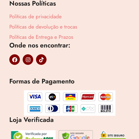
Nossas Políticas
Políticas de privacidade
Políticas de devolução e trocas
Políticas de Entrega e Prazos
Onde nos encontrar:
F
I
T
a
n
i
c
s
k
e
t
t
b
a
o
Formas de Pagamento
o
g
k
o
r
k
a
m
Loja Verificada