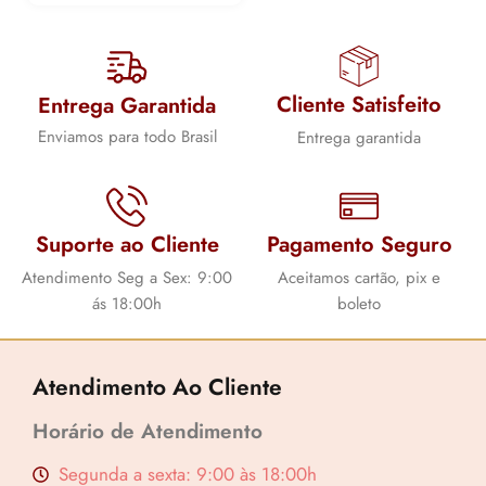
Cliente Satisfeito
Entrega Garantida
Lucre até
R$
69,01
Enviamos para todo Brasil
Entrega garantida
Revenda por
R$
255,60
Compre por
Suporte ao Cliente
Pagamento Seguro
R$
186,59
Atendimento Seg a Sex: 9:00
Aceitamos cartão, pix e
6x de
R$
31,10
sem juros
ás 18:00h
boleto
Atendimento Ao Cliente
Horário de Atendimento
Segunda a sexta: 9:00 às 18:00h