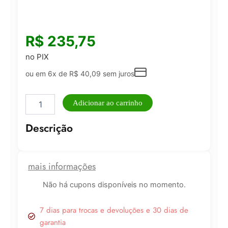
R$
235,75
no PIX
ou em 6x de
R$
40,09
sem juros
Aoé
Adicionar ao carrinho
Evolução
Omnilife
Descrição
–
Detox,
Energia
e
mais informações
Limpeza
do
Não há cupons disponíveis no momento.
Organismo
quantidade
7 dias para trocas e devoluções e 30 dias de
garantia