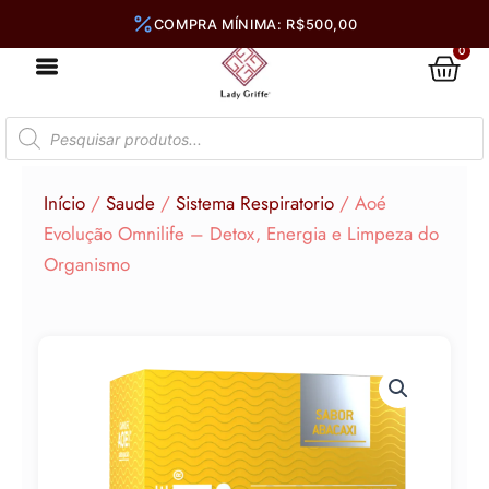
Ir
para
0
Car
o
conteúdo
Pesquisar
produtos
Início
/
Saude
/
Sistema Respiratorio
/ Aoé
Evolução Omnilife – Detox, Energia e Limpeza do
Organismo