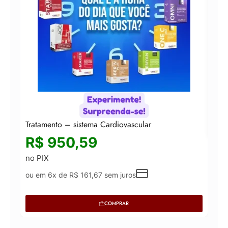
Omni
R
no 
ou 
Tratamento – sistema Cardiovascular
R$
950,59
no PIX
ou em 6x de
R$
161,67
sem juros
COMPRAR