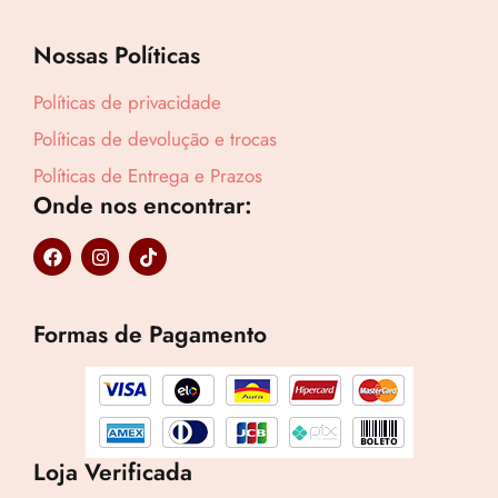
Nossas Políticas
Políticas de privacidade
Políticas de devolução e trocas
Políticas de Entrega e Prazos
Onde nos encontrar:
F
I
T
a
n
i
c
s
k
e
t
t
b
a
o
Formas de Pagamento
o
g
k
o
r
k
a
m
Loja Verificada