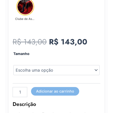
Clube de Assinatura Lady Griffe
O
O
R$
143,00
R$
143,00
preço
preço
Blazer
Tamanho
Lady
Griffe
original
atual
Animal
Print
era:
é:
quantidade
R$ 143,00.
R$ 143
Adicionar ao carrinho
Descrição