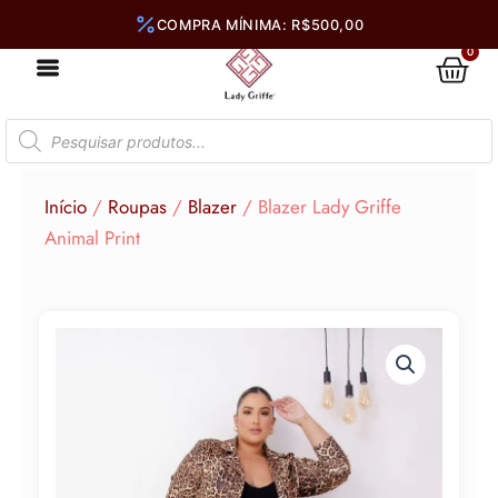
Ir
para
0
Car
o
conteúdo
Pesquisar
produtos
Início
/
Roupas
/
Blazer
/ Blazer Lady Griffe
Animal Print