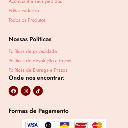
Acompanhe seus pedidos
Editar cadastro
Todos os Produtos
Nossas Políticas
Políticas de privacidade
Políticas de devolução e trocas
Políticas de Entrega e Prazos
Onde nos encontrar:
F
I
T
a
n
i
c
s
k
e
t
t
b
a
o
Formas de Pagamento
o
g
k
o
r
k
a
m