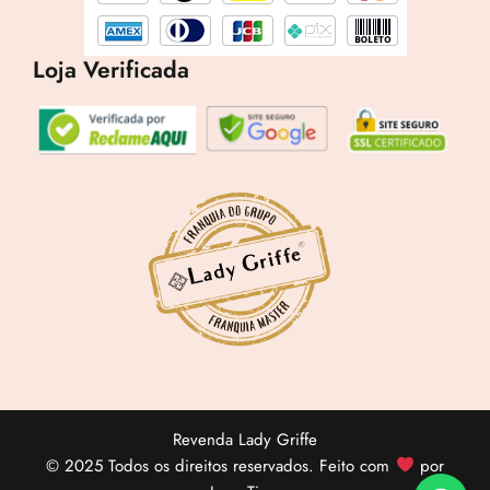
Loja Verificada
Lucre até
R$
169,75
Revenda por
R$
339,50
Compre por
R$
169,75
6x de
R$
28,29
sem juros
Revenda Lady Griffe
© 2025 Todos os direitos reservados. Feito com
por