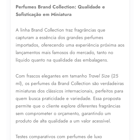
N°
Perfumes Brand Collection: Qualidade e
030
-
Sofisticação em Miniatura
25ML
quantidade
A linha Brand Collection traz fragrâncias que
capturam a essência dos grandes perfumes
importados, oferecendo uma experiência próxima aos
lançamentos mais famosos do mercado, tanto no
líquido quanto na qualidade das embalagens.
Lucre até
R$
41,71
Com frascos elegantes em tamanho
Travel Size
(25
Revenda por
ml), os perfumes da Brand Collection são verdadeiras
R$
96,99
miniaturas dos clássicos internacionais, perfeitos para
quem busca praticidade e variedade. Essa proposta
permite que o cliente explore diferentes fragrâncias
Compre por
sem comprometer o orçamento, garantindo um
R$
55,28
produto de alta qualidade a um valor acessível.
6x de
R$
9,21
sem juros
Testes comparativos com perfumes de luxo