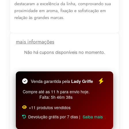
destacaram a excelência da linha, comprovando sua
proximidade em aroma, fixação e sofisticação em
relação às grandes marcas.
mais informações
Não há cupons disponíveis no momento.
Venda garantida pela
Lady Griffe
Compre até as 11 h para envio hoje.
Falta: 5h 46m 37s
+11 produtos vendidos
Devolução grátis por 7 dias |
Saiba mais