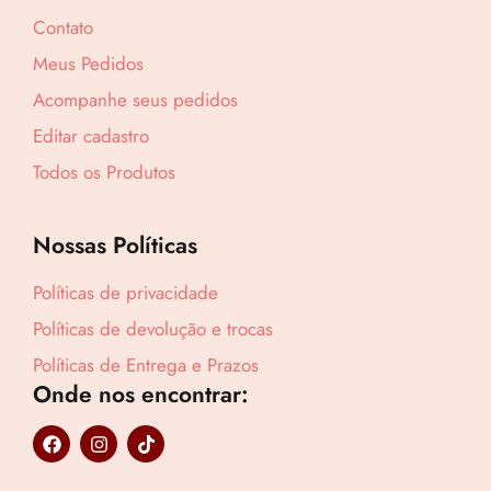
Contato
Meus Pedidos
Acompanhe seus pedidos
Editar cadastro
Todos os Produtos
Nossas Políticas
Políticas de privacidade
Políticas de devolução e trocas
Políticas de Entrega e Prazos
Onde nos encontrar:
Lucre até
R$
175,87
F
I
T
a
n
i
Revenda por
c
s
k
R$
651,36
e
t
t