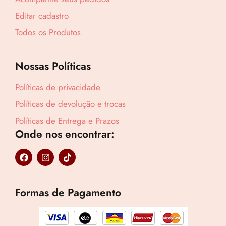
Editar cadastro
Todos os Produtos
Nossas Políticas
Políticas de privacidade
Políticas de devolução e trocas
Políticas de Entrega e Prazos
Onde nos encontrar:
F
I
T
a
n
i
c
s
k
e
t
t
b
a
o
Formas de Pagamento
o
g
k
o
r
k
a
Lucre até
R$
41,71
m