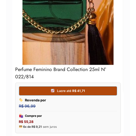
Perf
Perfume Feminino Brand Collection 25ml N°
022/814