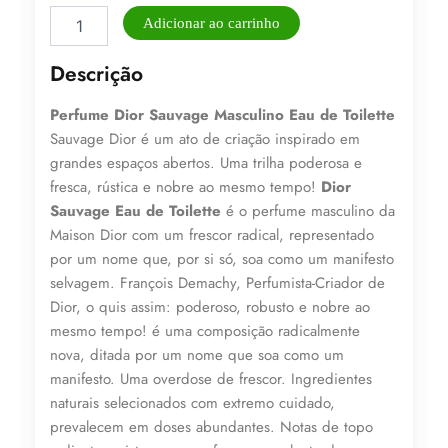
Perfume
Adicionar ao carrinho
Dior
Sauvage
Descrição
Eau
de
Perfume Dior Sauvage Masculino Eau de Toilette
Toilette
100ml
Sauvage Dior é um ato de criação inspirado em
quantidade
grandes espaços abertos. Uma trilha poderosa e
fresca, rústica e nobre ao mesmo tempo!
Dior
Sauvage Eau de Toilette
é o perfume masculino da
Maison Dior com um frescor radical, representado
por um nome que, por si só, soa como um manifesto
selvagem. François Demachy, Perfumista-Criador de
Dior, o quis assim: poderoso, robusto e nobre ao
mesmo tempo! é uma composição radicalmente
Lucre até
R$
282,27
nova, ditada por um nome que soa como um
manifesto. Uma overdose de frescor. Ingredientes
Revenda por
naturais selecionados com extremo cuidado,
R$
940,89
prevalecem em doses abundantes. Notas de topo