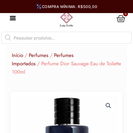
Ir
para
0
Car
o
conteúdo
Pesquisar
produtos
Início
/
Perfumes
/
Perfumes
Importados
/ Perfume Dior Sauvage Eau de Toilette
100ml