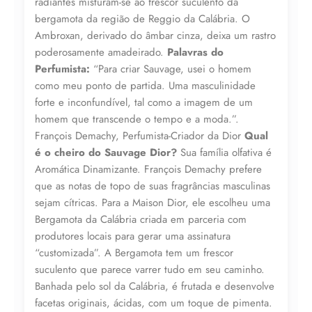
radiantes misturam-se ao frescor suculento da
Compre por
bergamota da região de Reggio da Calábria. O
R$
658,62
Ambroxan, derivado do âmbar cinza, deixa um rastro
6x de
R$
109,77
sem juros
poderosamente amadeirado.
Palavras do
Perfumista:
“Para criar Sauvage, usei o homem
como meu ponto de partida. Uma masculinidade
forte e inconfundível, tal como a imagem de um
homem que transcende o tempo e a moda.”.
François Demachy, Perfumista-Criador da Dior
Qual
é o cheiro do Sauvage Dior?
Sua família olfativa é
Aromática Dinamizante. François Demachy prefere
que as notas de topo de suas fragrâncias masculinas
sejam cítricas. Para a Maison Dior, ele escolheu uma
Bergamota da Calábria criada em parceria com
produtores locais para gerar uma assinatura
“customizada”. A Bergamota tem um frescor
suculento que parece varrer tudo em seu caminho.
Banhada pelo sol da Calábria, é frutada e desenvolve
facetas originais, ácidas, com um toque de pimenta.