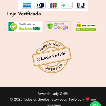
Revenda por
R$
96,99
Loja Verificada
Compre por
R$
55,28
6x de
R$
9,21
sem juros
Revenda Lady Griffe
© 2025 Todos os direitos reservados. Feito com
por
InoveTime