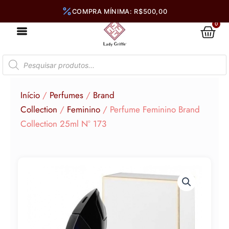
Ir
para
0
Car
o
conteúdo
Pesquisar
produtos
Início
/
Perfumes
/
Brand
Collection
/
Feminino
/ Perfume Feminino Brand
Collection 25ml N° 173