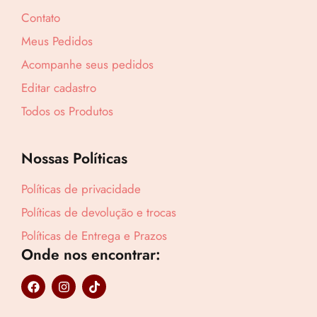
Contato
Meus Pedidos
Acompanhe seus pedidos
Editar cadastro
Todos os Produtos
Nossas Políticas
Políticas de privacidade
Políticas de devolução e trocas
Políticas de Entrega e Prazos
Onde nos encontrar:
Lucre até
R$
50,05
F
I
T
a
n
i
Revenda por
c
s
k
R$
116,40
e
t
t