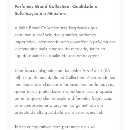
25ml
Perfumes Brand Collection: Qualidade e
N°
173
Sofisticação em Miniatura
quantidade
A linha Brand Collection traz fragrâncias que
capturam a essência dos grandes perfumes
importados, oferecendo uma experiência próxima aos
lançamentos mais famosos do mercado, tanto no
líquido quanto na qualidade das embalagens.
Lucre até
R$
58,35
Com frascos elegantes em tamanho
Travel Size
(25
Revenda por
ml), os perfumes da Brand Collection são verdadeiras
R$
135,70
miniaturas dos clássicos internacionais, perfeitos para
quem busca praticidade e variedade. Essa proposta
permite que o cliente explore diferentes fragrâncias
Compre por
sem comprometer o orçamento, garantindo um
R$
77,35
produto de alta qualidade a um valor acessível.
6x de
R$
12,89
sem juros
Testes comparativos com perfumes de luxo