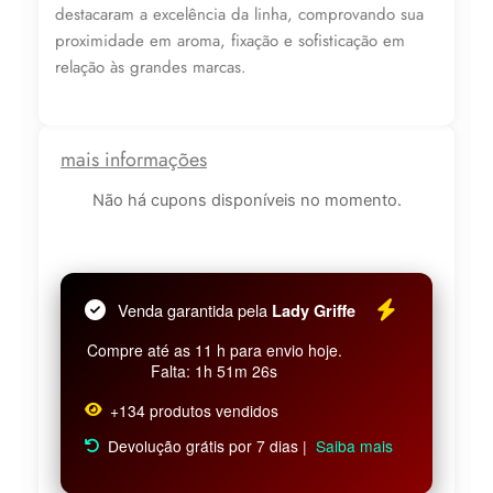
destacaram a excelência da linha, comprovando sua
proximidade em aroma, fixação e sofisticação em
relação às grandes marcas.
mais informações
Não há cupons disponíveis no momento.
Venda garantida pela
Lady Griffe
Compre até as 11 h para envio hoje.
Falta: 1h 51m 25s
+134 produtos vendidos
Devolução grátis por 7 dias |
Saiba mais