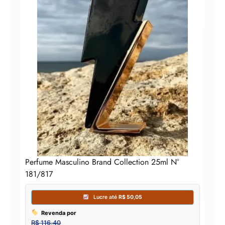
PER
DE 
Perfume Masculino Brand Collection 25ml N°
181/817