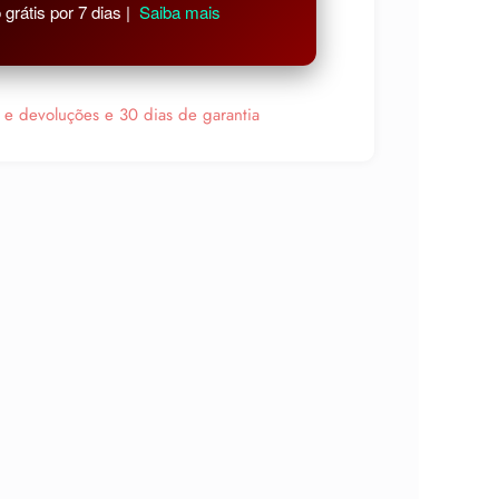
grátis por 7 dias |
Saiba mais
s e devoluções e 30 dias de garantia