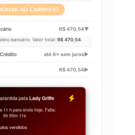
CIONAR AO CARRINHO
Lucre até
R$
201,66
cário
R$
470,54
▶
Revenda por
eto bancário. Valor total:
R$
470,54
.
Compre por
Crédito
até 6× sem juros
▶
6x 
R$
470,54
▶
arantida pela
Lady Griffe
 11 h para envio hoje. Falta:
6h 55m 10s
utos vendidos