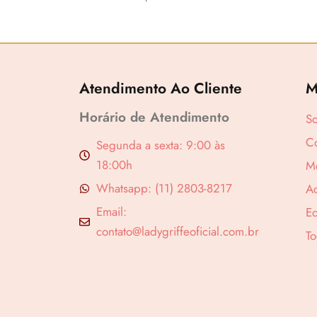
Atendimento Ao Cliente
M
Horário de Atendimento
S
Co
Segunda a sexta: 9:00 às
18:00h
M
Revenda por
Whatsapp: (11) 2803-8217
A
Compre por
Email:
Ed
contato@ladygriffeoficial.com.br
To