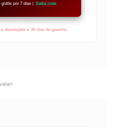
grátis por 7 dias |
Saiba mais
s e devoluções e 30 dias de garantia
aliar!