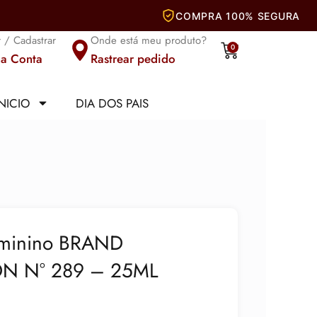
r / Cadastrar
Onde está meu produto?
Carrinho
0
a Conta
Rastrear pedido
INICIO
DIA DOS PAIS
eminino BRAND
N N° 289 – 25ML