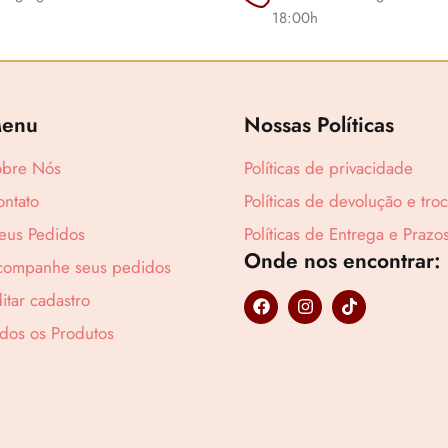
18:00h
enu
Nossas Políticas
obre Nós
Políticas de privacidade
ntato
Políticas de devolução e tro
Lucre até
R$
4
eus Pedidos
Políticas de Entrega e Prazo
Onde nos encontrar:
companhe seus pedidos
F
I
T
itar cadastro
a
n
i
c
s
k
dos os Produtos
e
t
t
b
a
o
o
g
k
o
r
k
a
m