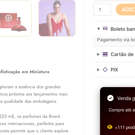
Perfume
ADI
Feminino
BRAND
COLLECTION
Boleto ban
N°
289
Pagamento via bol
-
25ML
Cartão de 
quantidade
PIX
fisticação em Miniatura
capturam a essência dos grandes
ncia próxima aos lançamentos mais
Venda g
na qualidade das embalagens.
Compre até as
(25 ml), os perfumes da Brand
cos internacionais, perfeitos para
+111 prod
osta permite que o cliente explore