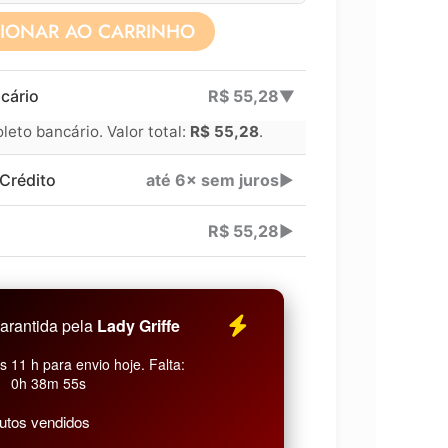
CIONAR AO CARRINHO
Lucre até
R$
41,71
cário
R$
55,28
▶
Revenda por
eto bancário. Valor total:
R$
55,28
.
Compre por
Crédito
até 6× sem juros
▶
6x
R$
55,28
▶
arantida pela
Lady Griffe
 11 h para envio hoje. Falta:
0h 38m 54s
utos vendidos