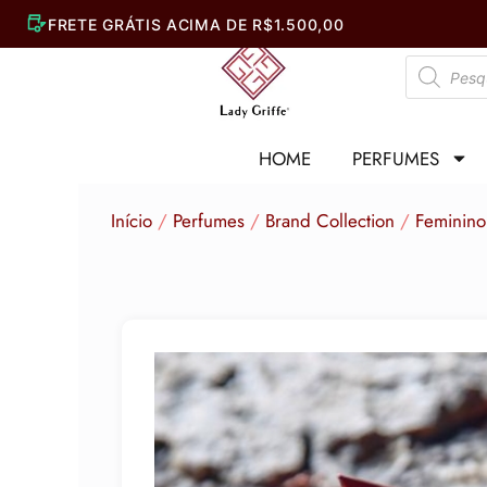
Ir
para
Pesquisar
o
produtos
conteúdo
HOME
PERFUMES
Início
/
Perfumes
/
Brand Collection
/
Feminino