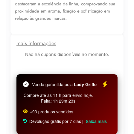
destacaram a excelência da linha, comprovando sua
proximidade em aroma, fixação e sofisticação em
relação às grandes marcas.
mais informações
Não há cupons disponíveis no momento.
Venda garantida pela
Lady Griffe
Compre até as 11 h para envio hoje.
Falta: 1h 29m 23s
+93 produtos vendidos
Devolução grátis por 7 dias |
Saiba mais