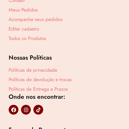
Contato
Meus Pedidos
Acompanhe seus pedidos
Editar cadastro
Todos os Produtos
Nossas Políticas
Políticas de privacidade
Políticas de devolução e trocas
Políticas de Entrega e Prazos
Onde nos encontrar:
Lucre até
R$
76,39
F
I
T
Revenda por
a
n
i
c
s
k
R$
254,63
e
t
t
b
a
o