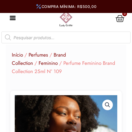
Ir
para
0
Car
o
conteúdo
Pesquisar
produtos
Início
/
Perfumes
/
Brand
Collection
/
Feminino
/ Perfume Feminino Brand
Collection 25ml N° 109