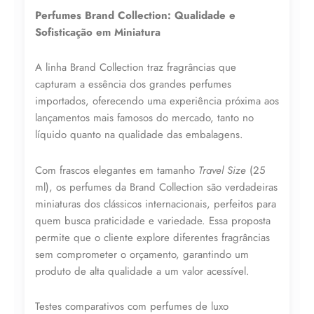
25ml
Perfumes Brand Collection: Qualidade e
N°
109
Sofisticação em Miniatura
quantidade
A linha Brand Collection traz fragrâncias que
capturam a essência dos grandes perfumes
importados, oferecendo uma experiência próxima aos
lançamentos mais famosos do mercado, tanto no
líquido quanto na qualidade das embalagens.
Lucre até
R$
41,71
Com frascos elegantes em tamanho
Travel Size
(25
Revenda por
ml), os perfumes da Brand Collection são verdadeiras
R$
96,99
miniaturas dos clássicos internacionais, perfeitos para
quem busca praticidade e variedade. Essa proposta
permite que o cliente explore diferentes fragrâncias
Compre por
sem comprometer o orçamento, garantindo um
R$
55,28
produto de alta qualidade a um valor acessível.
6x de
R$
9,21
sem juros
Testes comparativos com perfumes de luxo