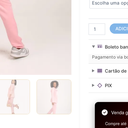
Lady
R$ 249,90.
R$ 249,90.
Griffe
Rosa
Bebê
quantidade
ADIC
Boleto ban
Pagamento via bol
Cartão de 
PIX
Venda g
Compre até 