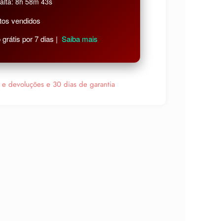
alta: 8h 58m 42s
tos vendidos
grátis por 7 dias |
Saiba mais
s e devoluções e 30 dias de garantia