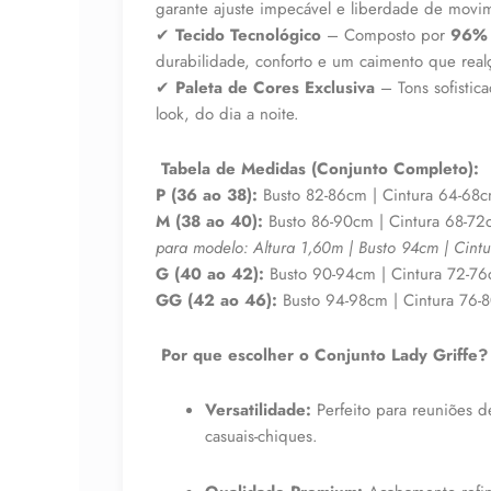
garante ajuste impecável e liberdade de movi
✔
Tecido Tecnológico
– Composto por
96% 
durabilidade, conforto e um caimento que realç
✔
Paleta de Cores Exclusiva
– Tons sofistic
look, do dia a noite.
Tabela de Medidas (Conjunto Completo):
P (36 ao 38):
Busto 82-86cm | Cintura 64-68c
M (38 ao 40):
Busto 86-90cm | Cintura 68-72
para modelo: Altura 1,60m | Busto 94cm | Cint
G (40 ao 42):
Busto 90-94cm | Cintura 72-76
GG (42 ao 46):
Busto 94-98cm | Cintura 76-
Por que escolher o Conjunto Lady Griffe?
Versatilidade:
Perfeito para reuniões de
casuais-chiques.