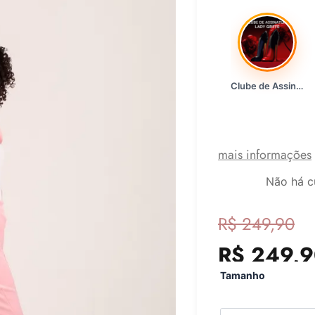
Clube de Assinatura Lady Griffe
mais informações
Não há c
O
O
R$
249,90
preço
preço
R$
249,9
Conjunto
original
atual
Tamanho
Feminino
de
era:
é:
luxo