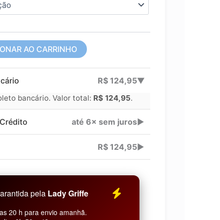
IONAR AO CARRINHO
cário
R$
124,95
▶
eto bancário. Valor total:
R$
124,95
.
Crédito
até 6× sem juros
▶
R$
124,95
▶
arantida pela
Lady Griffe
as 20 h para envio amanhã.