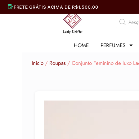
Ir
para
Pesquisar
o
produtos
conteúdo
HOME
PERFUMES
Início
/
Roupas
/ Conjunto Feminino de luxo La