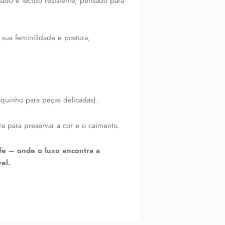
do e tecido resistente, pensado para
sua feminilidade e postura,
uinho para peças delicadas).
ra para preservar a cor e o caimento.
ffe – onde o luxo encontra a
vel.