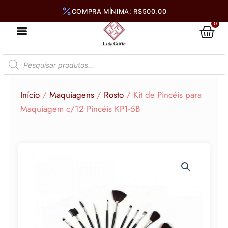
Ir
para
0
Car
o
conteúdo
Pesquisar
produtos
Início
/
Maquiagens
/
Rosto
/ Kit de Pincéis para
Maquiagem c/12 Pincéis KP1-5B