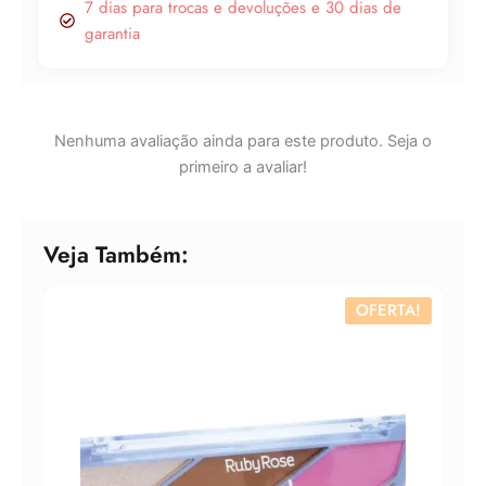
7 dias para trocas e devoluções e 30 dias de
Lucre até
R$
14,26
garantia
Revenda por
R$
47,53
Nenhuma avaliação ainda para este produto. Seja o
Compre por
primeiro a avaliar!
R$
33,27
6x de
R$
5,55
sem juros
Veja Também:
OFERTA!