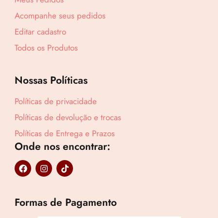
Compre por
Acompanhe seus pedidos
R$
17,99
Editar cadastro
6x de
R$
3,00
sem juros
Todos os Produtos
Nossas Políticas
Políticas de privacidade
Políticas de devolução e trocas
Políticas de Entrega e Prazos
Onde nos encontrar:
F
I
T
a
n
i
c
s
k
e
t
t
b
a
o
Formas de Pagamento
o
g
k
o
r