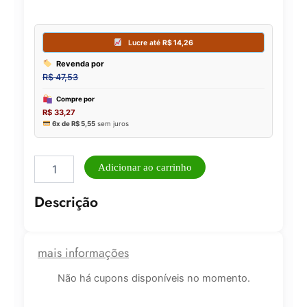
Kit
Adicionar ao carrinho
de
Pincéis
Descrição
para
Maquiagem
c/12
Pincéis
mais informações
KP1-
5B
Não há cupons disponíveis no momento.
quantidade