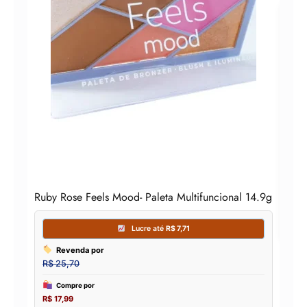
Kit
Macr
Ruby Rose Feels Mood- Paleta Multifuncional 14.9g