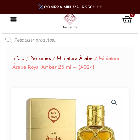
Ir
para
0
Car
o
conteúdo
Pesquisar
produtos
Início
/
Perfumes
/
Miniatura Árabe
/ Miniatura
Árabe Royal Amber 25 ml – (A024)