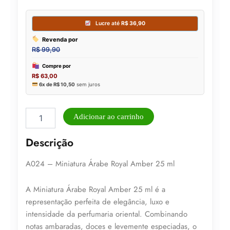
Miniatura
Adicionar ao carrinho
Árabe
Royal
Descrição
Amber
25
A024 – Miniatura Árabe Royal Amber 25 ml
ml
-
(A024)
A Miniatura Árabe Royal Amber 25 ml é a
quantidade
representação perfeita de elegância, luxo e
intensidade da perfumaria oriental. Combinando
notas ambaradas, doces e levemente especiadas, o