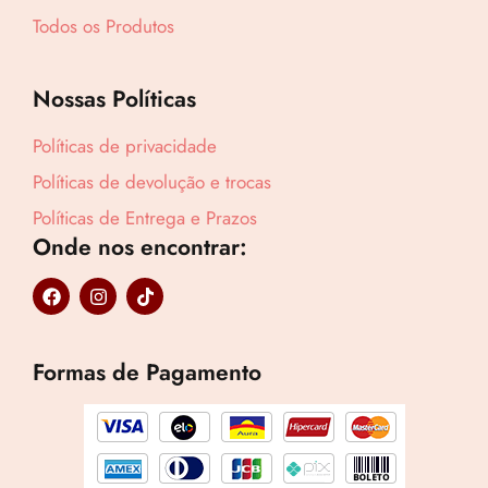
Todos os Produtos
Revenda por
R$
99,90
Nossas Políticas
Compre por
Políticas de privacidade
R$
63,00
6x de
R$
10,50
sem juros
Políticas de devolução e trocas
Políticas de Entrega e Prazos
Onde nos encontrar:
F
I
T
a
n
i
c
s
k
e
t
t
b
a
o
Formas de Pagamento
o
g
k
o
r
k
a
m