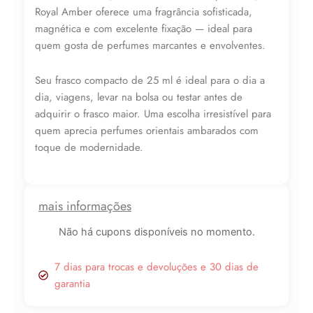
Lucre até
R$
36,90
Royal Amber oferece uma fragrância sofisticada,
magnética e com excelente fixação — ideal para
Revenda por
quem gosta de perfumes marcantes e envolventes.
R$
99,90
Seu frasco compacto de 25 ml é ideal para o dia a
Compre por
dia, viagens, levar na bolsa ou testar antes de
R$
63,00
adquirir o frasco maior. Uma escolha irresistível para
6x de
R$
10,50
sem juros
quem aprecia perfumes orientais ambarados com
toque de modernidade.
mais informações
Não há cupons disponíveis no momento.
7 dias para trocas e devoluções e 30 dias de
garantia