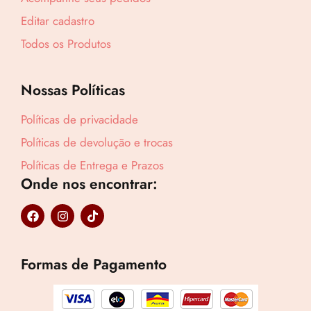
Editar cadastro
Lucre até
R$
36,90
Todos os Produtos
Revenda por
R$
99,90
Nossas Políticas
Compre por
Políticas de privacidade
R$
63,00
Políticas de devolução e trocas
6x de
R$
10,50
sem juros
Políticas de Entrega e Prazos
Onde nos encontrar:
F
I
T
a
n
i
c
s
k
e
t
t
b
a
o
Formas de Pagamento
o
g
k
o
r
k
a
m