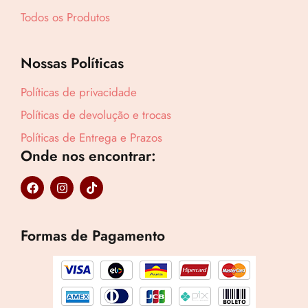
Todos os Produtos
Nossas Políticas
Políticas de privacidade
Políticas de devolução e trocas
Políticas de Entrega e Prazos
Onde nos encontrar:
F
I
T
a
n
i
c
s
k
e
t
t
b
a
o
Formas de Pagamento
o
g
k
o
r
k
a
m