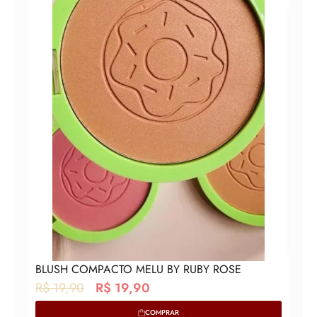
Can
BLUSH COMPACTO MELU BY RUBY ROSE
O
O
R$
19,90
R$
19,90
p
p
COMPRAR