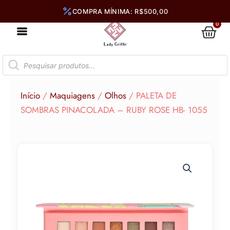
Ir
para
0
Car
o
conteúdo
Pesquisar
produtos
Início
/
Maquiagens
/
Olhos
/ PALETA DE
SOMBRAS PINACOLADA – RUBY ROSE HB- 1055