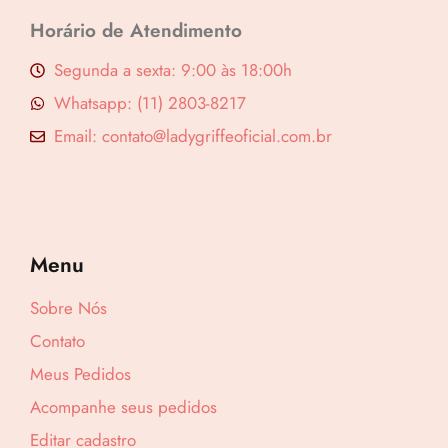
:
9
Horário de Atendimento
R
,
$
9
Segunda a sexta: 9:00 às 18:00h
0
Whatsapp: (11) 2803-8217
1
.
Email: contato@ladygriffeoficial.com.br
9
,
9
0
Menu
.
Sobre Nós
Contato
Meus Pedidos
Acompanhe seus pedidos
Editar cadastro