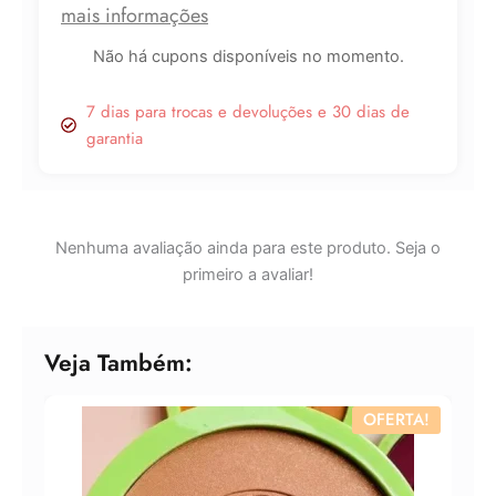
mais informações
Lucre até
R$
14,55
Não há cupons disponíveis no momento.
Revenda por
R$
48,49
7 dias para trocas e devoluções e 30 dias de
garantia
Compre por
R$
33,94
6x de
R$
5,66
sem juros
Nenhuma avaliação ainda para este produto. Seja o
primeiro a avaliar!
Veja Também:
OFERTA!