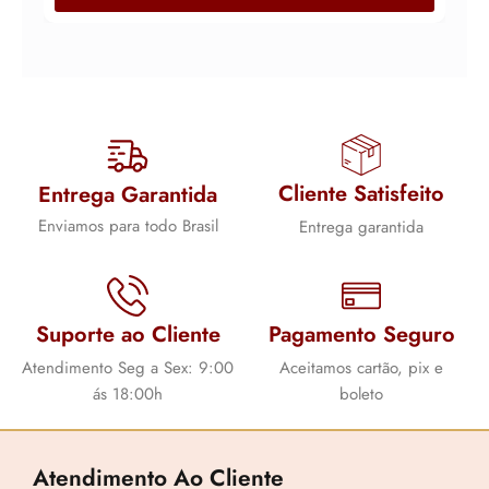
r
r
e
e
ç
ç
o
o
o
a
r
t
Cliente Satisfeito
Entrega Garantida
i
u
Enviamos para todo Brasil
Entrega garantida
g
a
i
l
n
é
Suporte ao Cliente
Pagamento Seguro
a
:
l
R
Atendimento Seg a Sex: 9:00
Aceitamos cartão, pix e
ás 18:00h
boleto
e
$
r
a
1
Atendimento Ao Cliente