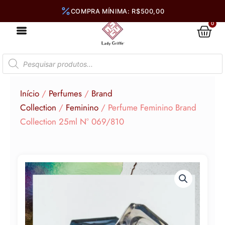
Ir
para
0
Car
o
conteúdo
Pesquisar
produtos
Início
/
Perfumes
/
Brand
Collection
/
Feminino
/ Perfume Feminino Brand
Collection 25ml N° 069/810