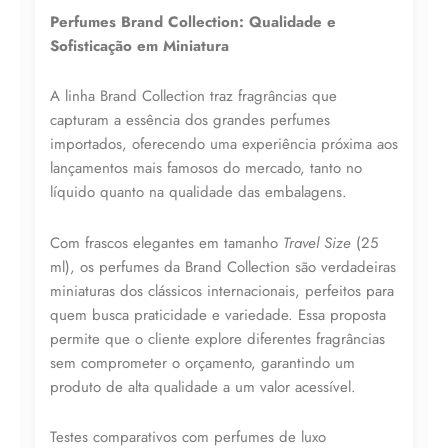
25ml
Perfumes Brand Collection: Qualidade e
N°
069/810
Sofisticação em Miniatura
quantidade
A linha Brand Collection traz fragrâncias que
capturam a essência dos grandes perfumes
importados, oferecendo uma experiência próxima aos
lançamentos mais famosos do mercado, tanto no
líquido quanto na qualidade das embalagens.
Lucre até
R$
41,71
Com frascos elegantes em tamanho
Travel Size
(25
Revenda por
ml), os perfumes da Brand Collection são verdadeiras
R$
96,99
miniaturas dos clássicos internacionais, perfeitos para
quem busca praticidade e variedade. Essa proposta
permite que o cliente explore diferentes fragrâncias
Compre por
sem comprometer o orçamento, garantindo um
R$
55,28
produto de alta qualidade a um valor acessível.
6x de
R$
9,21
sem juros
Testes comparativos com perfumes de luxo