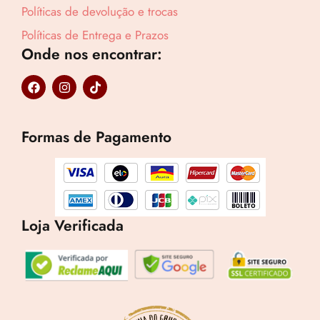
Revenda por
Políticas de devolução e trocas
R$
121,24
Políticas de Entrega e Prazos
Onde nos encontrar:
Compre por
R$
88,51
F
I
T
a
n
i
6x de
R$
14,75
sem juros
c
s
k
e
t
t
b
a
o
Formas de Pagamento
o
g
k
o
r
k
a
m
Loja Verificada