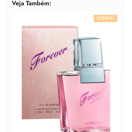
Veja Também:
OFERTA!
PER
LON