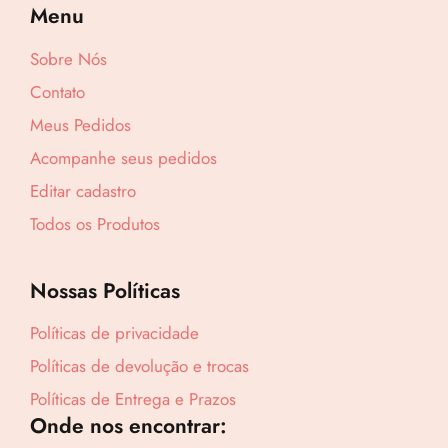
Menu
Sobre Nós
Lucre até
R$
41,71
Contato
Revenda por
Meus Pedidos
R$
96,99
Acompanhe seus pedidos
Compre por
Editar cadastro
R$
55,28
Todos os Produtos
6x de
R$
9,21
sem juros
Nossas Políticas
Políticas de privacidade
Políticas de devolução e trocas
Políticas de Entrega e Prazos
Onde nos encontrar: