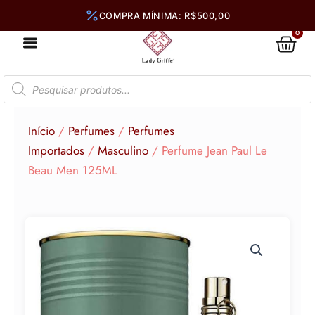
Ir
para
0
Car
o
conteúdo
Pesquisar
produtos
Início
/
Perfumes
/
Perfumes
Importados
/
Masculino
/ Perfume Jean Paul Le
Beau Men 125ML