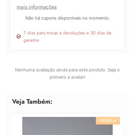
125ML
mais informações
quantidade
Não há cupons disponíveis no momento.
7 dias para trocas e devoluções e 30 dias de
garantia
Lucre até
R$
206,38
Revenda por
Nenhuma avaliação ainda para este produto. Seja o
R$
764,36
primeiro a avaliar!
Compre por
R$
557,98
Veja Também:
6x de
R$
93,00
sem juros
OFERTA!