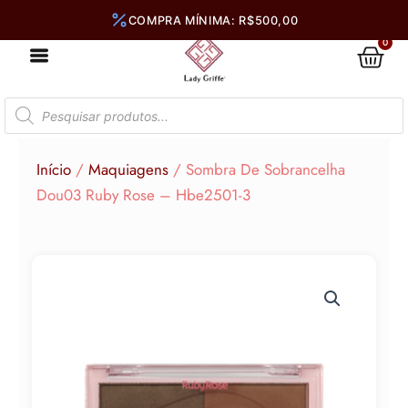
Ir
para
0
Car
o
conteúdo
Pesquisar
produtos
Início
/
Maquiagens
/ Sombra De Sobrancelha
Dou03 Ruby Rose – Hbe2501-3