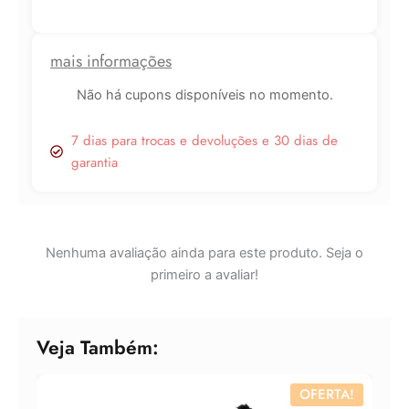
Lucre até
R$
2,33
mais informações
Revenda por
R$
7,75
Não há cupons disponíveis no momento.
Compre por
7 dias para trocas e devoluções e 30 dias de
R$
5,43
garantia
6x de
R$
0,90
sem juros
Nenhuma avaliação ainda para este produto. Seja o
primeiro a avaliar!
Veja Também:
OFERTA!