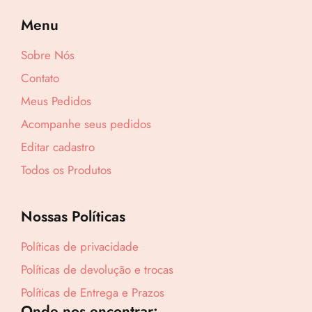
Menu
Sobre Nós
Contato
Lucre até
R$
5,79
Meus Pedidos
Revenda por
Acompanhe seus pedidos
R$
19,30
Editar cadastro
Compre por
Todos os Produtos
R$
13,51
6x de
R$
2,25
sem juros
Nossas Políticas
Políticas de privacidade
Políticas de devolução e trocas
Políticas de Entrega e Prazos
Onde nos encontrar: