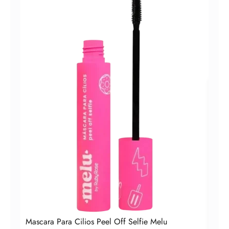
Deli
Ros
Mascara Para Cilios Peel Off Selfie Melu