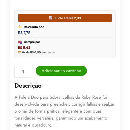
Sombra
Adicionar ao carrinho
De
Sobrancelha
Descrição
Dou03
Ruby
A Paleta Duo para Sobrancelhas da Ruby Rose foi
Rose
-
desenvolvida para preencher, corrigir falhas e realçar
Hbe2501-
o olhar de forma prática, elegante e com duas
3
tonalidades versáteis, garantindo um acabamento
quantidade
natural e duradouro.