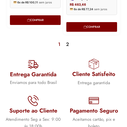
COMPRAR
COMPRAR
1
2
Cliente Satisfeito
Entrega Garantida
Enviamos para todo Brasil
Entrega garantida
Suporte ao Cliente
Pagamento Seguro
Atendimento Seg a Sex: 9:00
Aceitamos cartão, pix e
ás 18:00h
boleto