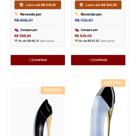
COMPRAR
COMPRAR
OFERTA!
OFERTA!