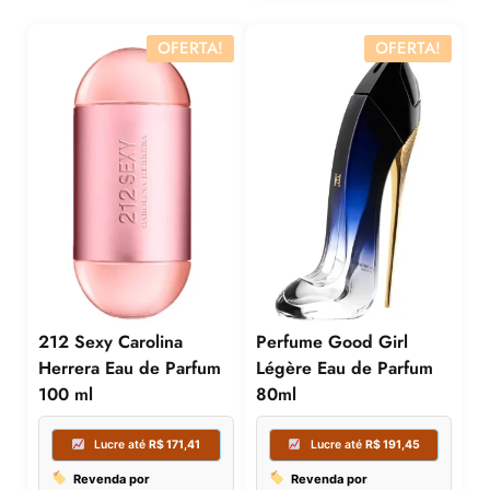
OFERTA!
OFERTA!
212 Sexy Carolina
Perfume Good Girl
Herrera Eau de Parfum
Légère Eau de Parfum
100 ml
80ml