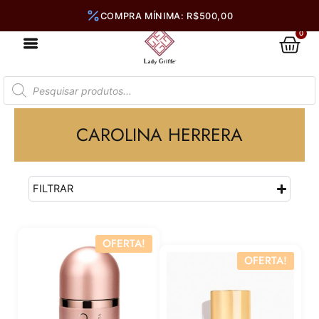
Ir
para
0
Car
o
conteúdo
Pesquisar
produtos
CAROLINA HERRERA
FILTRAR
Página
Página
OFERTA!
OFERTA!