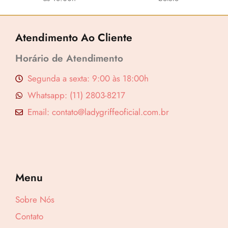
Atendimento Ao Cliente
Horário de Atendimento
Segunda a sexta: 9:00 às 18:00h
Whatsapp: (11) 2803-8217
Email: contato@ladygriffeoficial.com.br
Lucre até
R$
169,19
Lucre
Revenda por
Revenda
R$
626,62
R$
700,83
Menu
Compre por
Compre p
R$
457,43
R$
511,61
Sobre Nós
6x de
R$
76,24
sem juros
6x de
R$
85
Contato