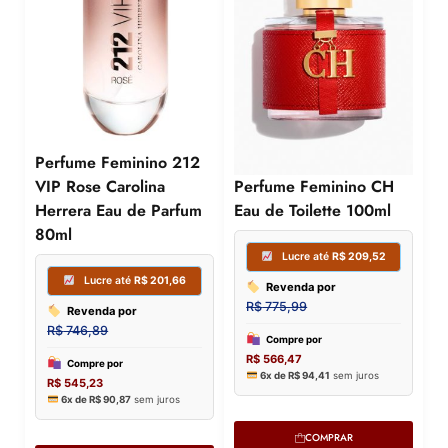
Perfume Feminino 212
VIP Rose Carolina
Perfume Feminino CH
Herrera Eau de Parfum
Eau de Toilette 100ml
80ml
COMPRAR