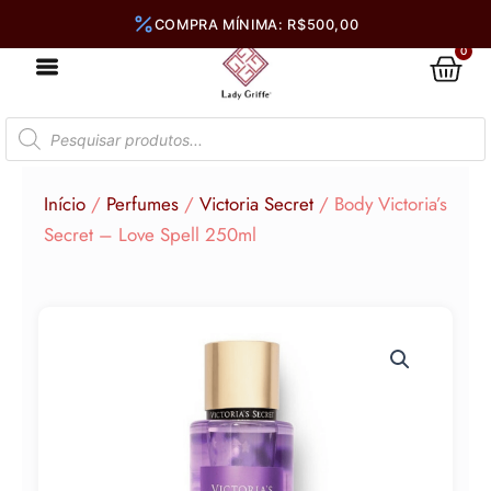
Ir
para
0
Car
o
conteúdo
Pesquisar
produtos
Início
/
Perfumes
/
Victoria Secret
/ Body Victoria’s
Secret – Love Spell 250ml