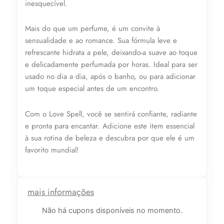
inesquecível.
Lucre até
R$
51,22
Mais do que um perfume, é um convite à
Revenda por
sensualidade e ao romance. Sua fórmula leve e
R$
160,05
refrescante hidrata a pele, deixando-a suave ao toque
e delicadamente perfumada por horas. Ideal para ser
Compre por
usado no dia a dia, após o banho, ou para adicionar
R$
108,83
um toque especial antes de um encontro.
6x de
R$
18,14
sem juros
Com o Love Spell, você se sentirá confiante, radiante
e pronta para encantar. Adicione este item essencial
à sua rotina de beleza e descubra por que ele é um
favorito mundial!
mais informações
Não há cupons disponíveis no momento.