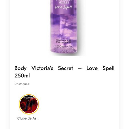
Body Victoria’s Secret – Love Spell
250ml
Destaques
Clube de Assinatura Lady Griffe