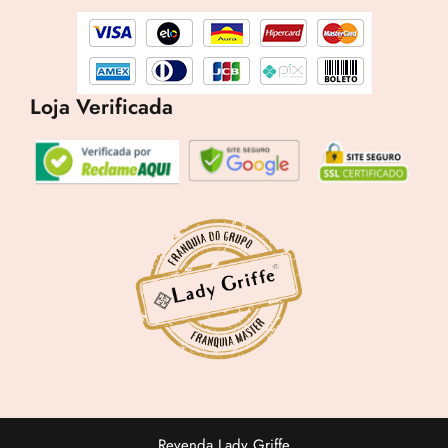
o
r
k
a
m
Loja Verificada
Revenda Lady Griffe