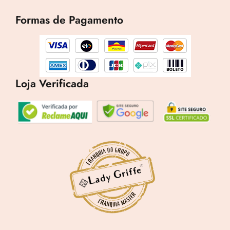
e
t
t
b
a
o
Formas de Pagamento
o
g
k
o
r
k
a
m
Loja Verificada