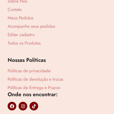
Sobre Nós
Lucre até
R$
51,22
Contato
Revenda por
Meus Pedidos
R$
160,05
Acompanhe seus pedidos
Compre por
Editar cadastro
R$
108,83
Todos os Produtos
6x de
R$
18,14
sem juros
Nossas Políticas
Políticas de privacidade
Políticas de devolução e trocas
Políticas de Entrega e Prazos
Onde nos encontrar:
F
I
T
a
n
i
c
s
k