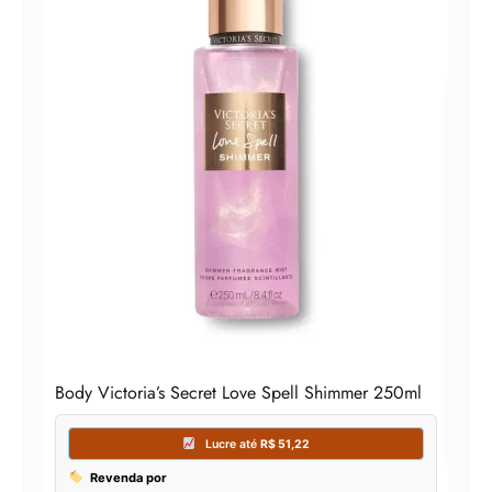
Vict
Loç
Body Victoria’s Secret Love Spell Shimmer 250ml