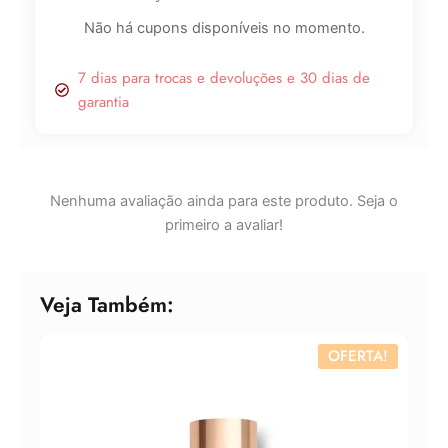
Não há cupons disponíveis no momento.
7 dias para trocas e devoluções e 30 dias de
garantia
Lucre até
R$
49,35
Revenda por
R$
154,23
Nenhuma avaliação ainda para este produto. Seja o
primeiro a avaliar!
Compre por
R$
104,88
6x de
R$
17,48
sem juros
Veja Também:
OFERTA!