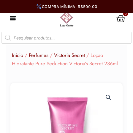
Ir
para
0
Car
o
conteúdo
Pesquisar
produtos
Início
/
Perfumes
/
Victoria Secret
/ Loção
Hidratante Pure Seduction Victoria’s Secret 236ml