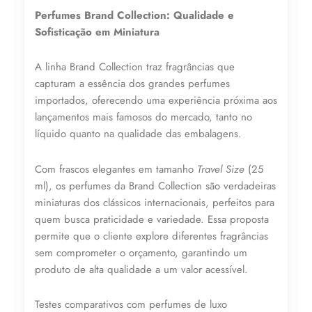
N°
Perfumes Brand Collection: Qualidade e
294
-
Sofisticação em Miniatura
25ML
quantidade
A linha Brand Collection traz fragrâncias que
capturam a essência dos grandes perfumes
importados, oferecendo uma experiência próxima aos
lançamentos mais famosos do mercado, tanto no
líquido quanto na qualidade das embalagens.
Lucre até
R$
41,71
Com frascos elegantes em tamanho
Travel Size
(25
Revenda por
ml), os perfumes da Brand Collection são verdadeiras
R$
96,99
miniaturas dos clássicos internacionais, perfeitos para
quem busca praticidade e variedade. Essa proposta
permite que o cliente explore diferentes fragrâncias
Compre por
sem comprometer o orçamento, garantindo um
R$
55,28
produto de alta qualidade a um valor acessível.
6x de
R$
9,21
sem juros
Testes comparativos com perfumes de luxo