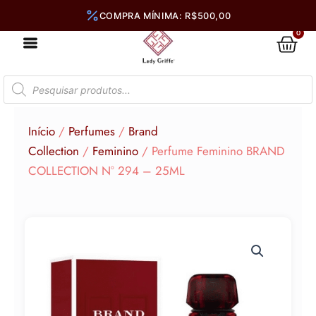
Ir
para
0
Car
o
conteúdo
Pesquisar
produtos
Início
/
Perfumes
/
Brand
Collection
/
Feminino
/ Perfume Feminino BRAND
COLLECTION N° 294 – 25ML