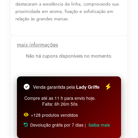
destacaram a excelência da linha, comprovando sua
proximidade em aroma, fixação e sofisticação em
relação às grandes marcas.
mais informações
Não há cupons disponíveis no momento.
Venda garantida pela
Lady Griffe
Compre até as 11 h para envio hoje.
Falta: 6h 26m 49s
+128 produtos vendidos
Devolução grátis por 7 dias |
Saiba mais