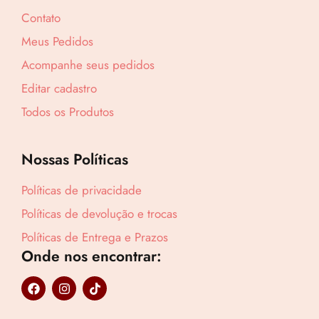
Contato
Meus Pedidos
Acompanhe seus pedidos
Editar cadastro
Todos os Produtos
Nossas Políticas
Políticas de privacidade
Políticas de devolução e trocas
Políticas de Entrega e Prazos
Onde nos encontrar:
Lucre até
R$
50,05
F
I
T
a
n
i
Revenda por
c
s
k
R$
116,40
e
t
t