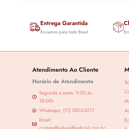
Entrega Garantida
Cl
Enviamos para todo Brasil
En
Atendimento Ao Cliente
M
Horário de Atendimento
S
Co
Segunda a sexta: 9:00 às
18:00h
M
Whatsapp: (11) 2803-8217
A
Revenda por
Email:
Ed
Compre por
contato@ladygriffeoficial.com.br