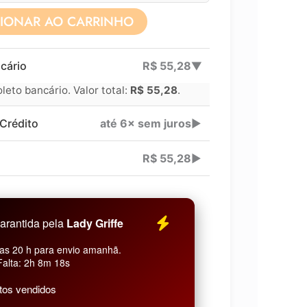
CIONAR AO CARRINHO
Lucre até
R$
41,71
cário
R$
55,28
▶
Revenda por
eto bancário. Valor total:
R$
55,28
.
Compre por
Crédito
até 6× sem juros
▶
6x
R$
55,28
▶
arantida pela
Lady Griffe
as 20 h para envio amanhã.
Falta: 2h 8m 17s
tos vendidos