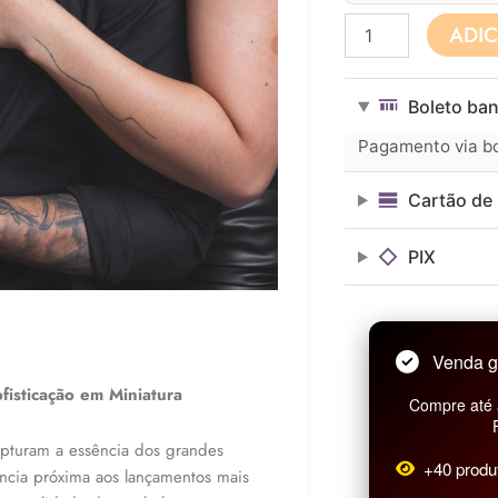
Perfume
ADI
Masculino
Brand
Collection
Boleto ban
25ml
N°
Pagamento via bol
296
quantidade
Cartão de 
PIX
Venda g
fisticação em Miniatura
Compre até 
capturam a essência dos grandes
+40 produ
ncia próxima aos lançamentos mais