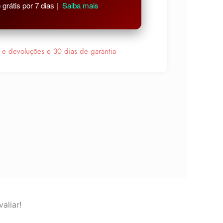
grátis por 7 dias |
Saiba mais
s e devoluções e 30 dias de garantia
aliar!