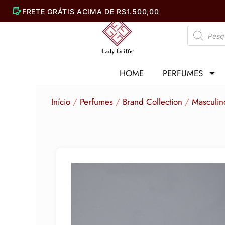
Ir
para
Pesquisar
o
produtos
conteúdo
HOME
PERFUMES
Início
/
Perfumes
/
Brand Collection
/
Masculin