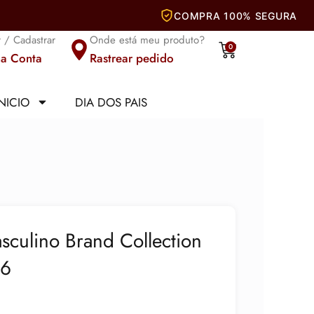
r / Cadastrar
Onde está meu produto?
Carrinho
0
a Conta
Rastrear pedido
INICIO
DIA DOS PAIS
culino Brand Collection
96