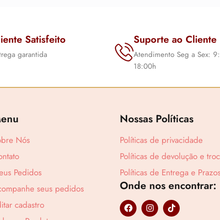
iente Satisfeito
Suporte ao Cliente
trega garantida
Atendimento Seg a Sex: 9
18:00h
enu
Nossas Políticas
obre Nós
Políticas de privacidade
ntato
Políticas de devolução e tro
eus Pedidos
Políticas de Entrega e Prazo
Lucre até
R$
4
Onde nos encontrar:
companhe seus pedidos
F
I
T
itar cadastro
a
n
i
c
s
k