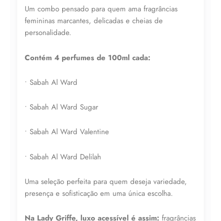
Um combo pensado para quem ama fragrâncias
femininas marcantes, delicadas e cheias de
personalidade.
Contém 4 perfumes de 100ml cada:
Lucre até
R$
314,42
• Sabah Al Ward
Revenda por
R$
1.164,50
• Sabah Al Ward Sugar
Compre por
• Sabah Al Ward Valentine
R$
850,09
6x de
R$
141,68
sem juros
• Sabah Al Ward Delilah
Uma seleção perfeita para quem deseja variedade,
presença e sofisticação em uma única escolha.
Na Lady Griffe, luxo acessível é assim:
fragrâncias