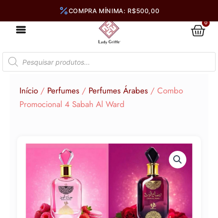
Ir
para
0
Car
o
conteúdo
Pesquisar
produtos
Início
/
Perfumes
/
Perfumes Árabes
/ Combo
Promocional 4 Sabah Al Ward