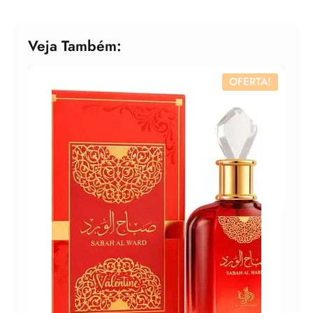
Veja Também:
OFERTA!
Perf
Par