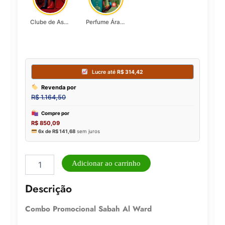
Clube de Assinatura Lady Griffe
Perfume Árabe Atheeri Lattafa
Combo
Adicionar ao carrinho
Promocional
4
Descrição
Sabah
Al
Combo Promocional Sabah Al Ward
Ward
quantidade