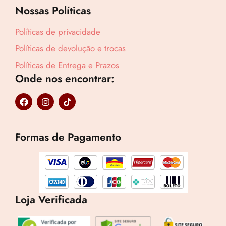
Nossas Políticas
Políticas de privacidade
Lucre até
R$
105,84
Políticas de devolução e trocas
Revenda por
Políticas de Entrega e Prazos
R$
392,00
Onde nos encontrar:
F
I
T
Compre por
a
n
i
R$
286,16
c
s
k
e
t
t
6x de
R$
47,69
sem juros
b
a
o
Formas de Pagamento
o
g
k
o
r
k
a
m
Loja Verificada