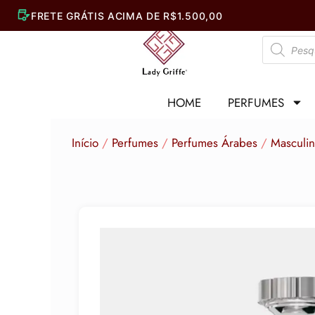
Ir
para
Pesquisar
o
produtos
conteúdo
HOME
PERFUMES
Início
/
Perfumes
/
Perfumes Árabes
/
Masculi