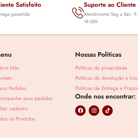
iente Satisfeito
Suporte ao Cliente
trega garantida
Atendimento Seg a Sex: 9
18:00h
enu
Nossas Políticas
obre Nós
Políticas de privacidade
ntato
Políticas de devolução e tro
eus Pedidos
Políticas de Entrega e Prazo
Onde nos encontrar:
companhe seus pedidos
F
I
T
itar cadastro
a
n
i
Lucre até
R$
32
c
s
k
dos os Produtos
e
t
t
b
a
o
o
g
k