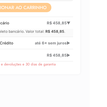
CIONAR AO CARRINHO
Lucre até
R$
169,71
cário
R$
458,85
▶
Revenda por
eto bancário. Valor total:
R$
458,85
.
Compre por
Crédito
até 6× sem juros
▶
6x 
R$
458,85
▶
s e devoluções e 30 dias de garantia