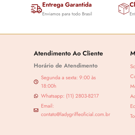
Entrega Garantida
Cl
Enviamos para todo Brasil
En
Atendimento Ao Cliente
M
Horário de Atendimento
S
Co
Segunda a sexta: 9:00 às
18:00h
M
Whatsapp: (11) 2803-8217
A
Email:
Ed
contato@ladygriffeoficial.com.br
To
Revenda por