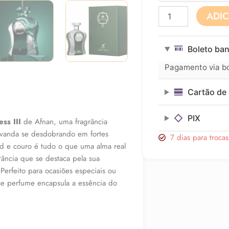
Perfume
ADI
Masculino
Afnan
Highiness
Boleto ban
Green
III
Pagamento via bol
EDP
100
Cartão de 
ML
quantidade
PIX
ss III
de Afnan, uma fragrância
lavanda se desdobrando em fortes
7 dias para troca
d e couro é tudo o que uma alma real
rância que se destaca pela sua
Perfeito para ocasiões especiais ou
se perfume encapsula a essência do