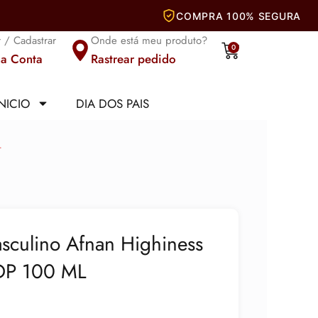
r / Cadastrar
Onde está meu produto?
Carrinho
0
a Conta
Rastrear pedido
INICIO
DIA DOS PAIS
L
sculino Afnan Highiness
EDP 100 ML