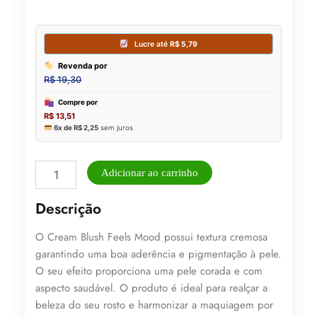
Cream
Adicionar ao carrinho
Blush
Blush
Descrição
Feels
Mood
O Cream Blush Feels Mood possui textura cremosa
Ruby
Rose
garantindo uma boa aderência e pigmentação à pele.
B140
O seu efeito proporciona uma pele corada e com
Wild
aspecto saudável. O produto é ideal para realçar a
Fire
beleza do seu rosto e harmonizar a maquiagem por
9g