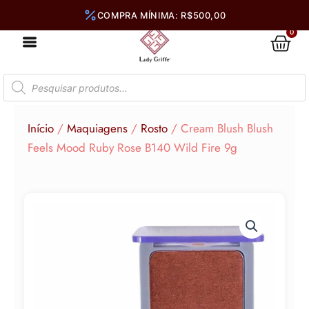
Ir
para
0
Car
o
conteúdo
Pesquisar
produtos
Início
/
Maquiagens
/
Rosto
/ Cream Blush Blush
Feels Mood Ruby Rose B140 Wild Fire 9g