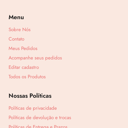
Menu
Sobre Nós
Contato
Lucre até
R$
5,79
Meus Pedidos
Revenda por
Acompanhe seus pedidos
R$
19,30
Editar cadastro
Compre por
Todos os Produtos
R$
13,51
6x de
R$
2,25
sem juros
Nossas Políticas
Políticas de privacidade
Políticas de devolução e trocas
Políticas de Entrega e Prazos