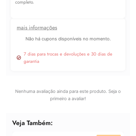
completo.
quantidade
Lucre até
R$
5,79
Revenda por
mais informações
R$
19,30
Não há cupons disponíveis no momento.
Compre por
R$
13,51
7 dias para trocas e devoluções e 30 dias de
6x de
R$
2,25
sem juros
garantia
Nenhuma avaliação ainda para este produto. Seja o
primeiro a avaliar!
Veja Também: