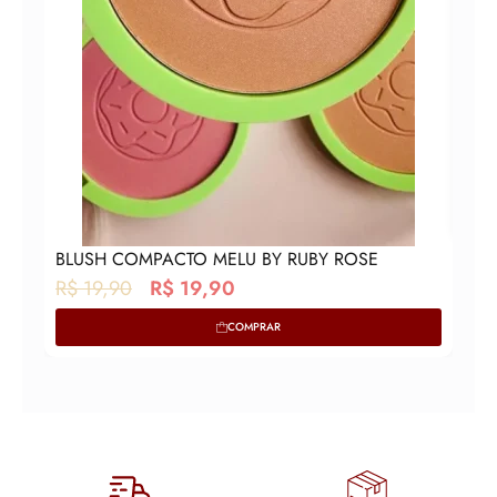
BLUSH COMPACTO MELU BY RUBY ROSE
O
O
R$
19,90
R$
19,90
p
p
COMPRAR
r
r
e
e
ç
ç
o
o
o
a