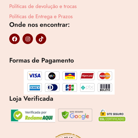
Políticas de devolução e trocas
Políticas de Entrega e Prazos
Onde nos encontrar:
F
I
T
a
n
i
c
s
k
e
t
t
b
a
o
Formas de Pagamento
o
g
k
o
r
k
a
m
Loja Verificada