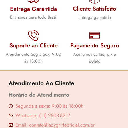
r
t
Cliente Satisfeito
Entrega Garantida
i
u
Enviamos para todo Brasil
Entrega garantida
g
a
i
l
n
é
Suporte ao Cliente
Pagamento Seguro
a
:
l
R
Atendimento Seg a Sex: 9:00
Aceitamos cartão, pix e
ás 18:00h
boleto
e
$
r
a
1
Atendimento Ao Cliente
:
9
Horário de Atendimento
R
,
$
9
Segunda a sexta: 9:00 às 18:00h
0
Whatsapp: (11) 2803-8217
1
.
Email: contato@ladygriffeoficial.com.br