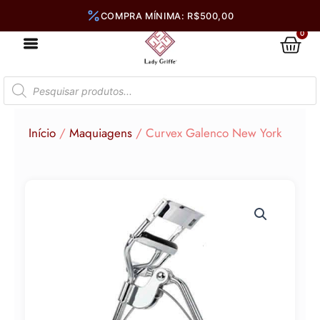
Ir
para
0
Car
o
conteúdo
Pesquisar
produtos
Início
/
Maquiagens
/ Curvex Galenco New York