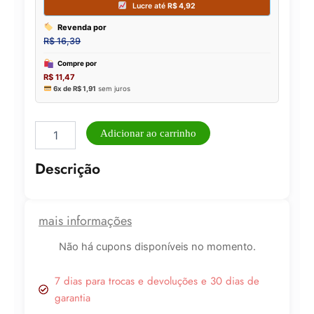
Curvex
Adicionar ao carrinho
Galenco
New
Descrição
York
quantidade
mais informações
Não há cupons disponíveis no momento.
Lucre até
R$
4,92
7 dias para trocas e devoluções e 30 dias de
garantia
Revenda por