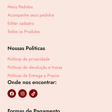
R$
160,05
Meus Pedidos
Acompanhe seus pedidos
Compre por
R$
108,83
Editar cadastro
6x de
R$
18,14
sem juros
Todos os Produtos
Nossas Políticas
Políticas de privacidade
Políticas de devolução e trocas
Políticas de Entrega e Prazos
Onde nos encontrar:
F
I
T
a
n
i
c
s
k
e
t
t
b
a
o
Formas de Pagamento