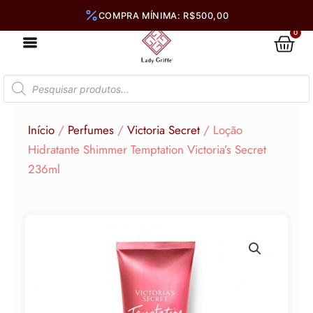
Ir
para
0
Car
o
conteúdo
Pesquisar
produtos
Início
/
Perfumes
/
Victoria Secret
/ Loção
Hidratante Shimmer Temptation Victoria’s Secret
236ml