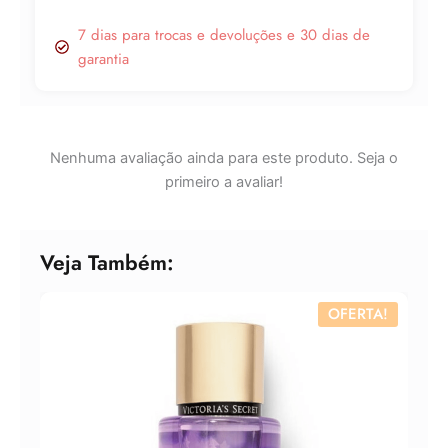
7 dias para trocas e devoluções e 30 dias de
garantia
Lucre até
R$
49,35
Revenda por
R$
154,23
Nenhuma avaliação ainda para este produto. Seja o
primeiro a avaliar!
Compre por
R$
104,88
6x de
R$
17,48
sem juros
Veja Também:
OFERTA!