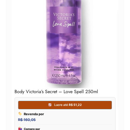
Vict
Loç
Body Victoria’s Secret – Love Spell 250ml