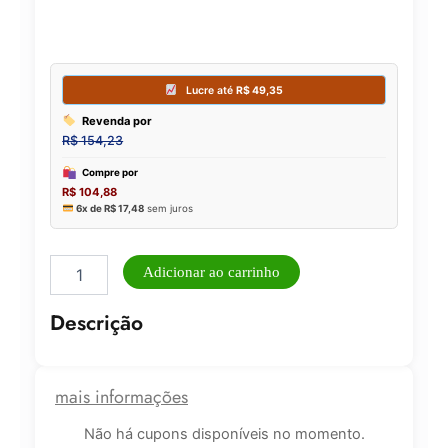
Loção
Adicionar ao carrinho
Hidratante
Shimmer
Descrição
Temptation
Victoria's
Secret
236ml
mais informações
quantidade
Não há cupons disponíveis no momento.