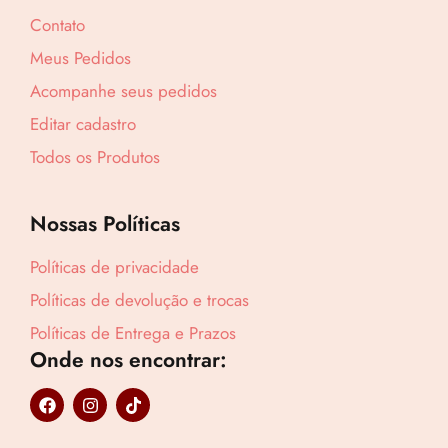
Contato
Meus Pedidos
Acompanhe seus pedidos
Editar cadastro
Todos os Produtos
Nossas Políticas
Políticas de privacidade
Políticas de devolução e trocas
Políticas de Entrega e Prazos
Onde nos encontrar:
Lucre até
R$
50,05
F
I
T
a
n
i
Revenda por
c
s
k
R$
116,40
e
t
t