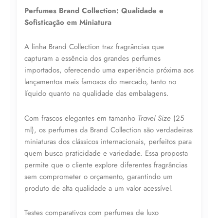
25ml
Perfumes Brand Collection: Qualidade e
N°
022/814
Sofisticação em Miniatura
quantidade
A linha Brand Collection traz fragrâncias que
capturam a essência dos grandes perfumes
importados, oferecendo uma experiência próxima aos
lançamentos mais famosos do mercado, tanto no
líquido quanto na qualidade das embalagens.
Lucre até
R$
41,71
Com frascos elegantes em tamanho
Travel Size
(25
Revenda por
ml), os perfumes da Brand Collection são verdadeiras
R$
96,99
miniaturas dos clássicos internacionais, perfeitos para
quem busca praticidade e variedade. Essa proposta
permite que o cliente explore diferentes fragrâncias
Compre por
sem comprometer o orçamento, garantindo um
R$
55,28
produto de alta qualidade a um valor acessível.
6x de
R$
9,21
sem juros
Testes comparativos com perfumes de luxo