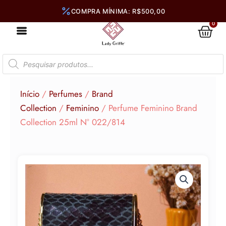
Ir
para
0
Car
o
conteúdo
Pesquisar
produtos
Início
/
Perfumes
/
Brand
Collection
/
Feminino
/ Perfume Feminino Brand
Collection 25ml N° 022/814