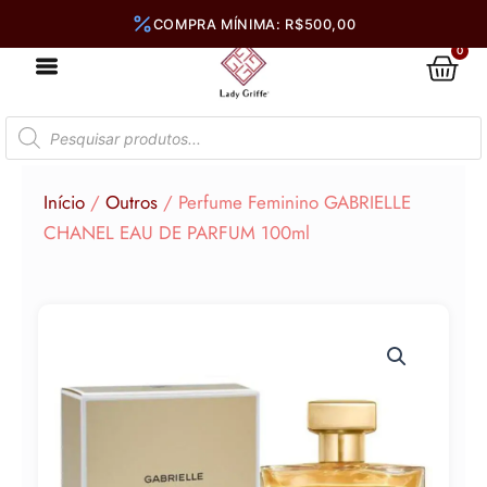
Ir
para
0
Car
o
conteúdo
Pesquisar
produtos
Início
/
Outros
/ Perfume Feminino GABRIELLE
CHANEL EAU DE PARFUM 100ml