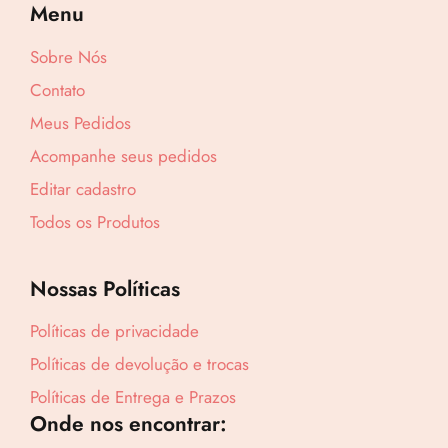
Menu
Sobre Nós
Lucre até
R$
49,35
Contato
Meus Pedidos
Revenda por
R$
154,23
Acompanhe seus pedidos
Editar cadastro
Compre por
Todos os Produtos
R$
104,88
6x de
R$
17,48
sem juros
Nossas Políticas
Políticas de privacidade
Políticas de devolução e trocas
Políticas de Entrega e Prazos
Onde nos encontrar: