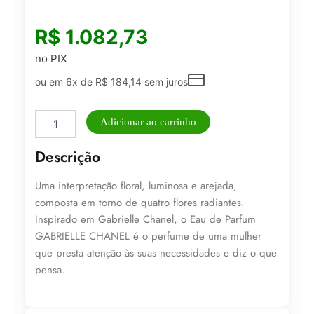
R$
1.082,73
no PIX
ou em 6x de
R$
184,14
sem juros
Perfume
Adicionar ao carrinho
Feminino
GABRIELLE
Descrição
CHANEL
EAU
Uma interpretação floral, luminosa e arejada,
DE
PARFUM
composta em torno de quatro flores radiantes.
100ml
Inspirado em Gabrielle Chanel, o Eau de Parfum
quantidade
GABRIELLE CHANEL é o perfume de uma mulher
que presta atenção às suas necessidades e diz o que
pensa.