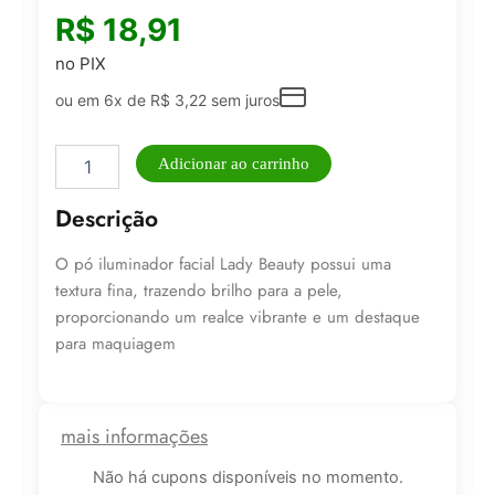
R$
18,91
no PIX
ou em 6x de
R$
3,22
sem juros
Pó
Adicionar ao carrinho
Iluminador
Profissional
Descrição
Lady
Beauty
O pó iluminador facial Lady Beauty possui uma
quantidade
textura fina, trazendo brilho para a pele,
proporcionando um realce vibrante e um destaque
para maquiagem
mais informações
Não há cupons disponíveis no momento.