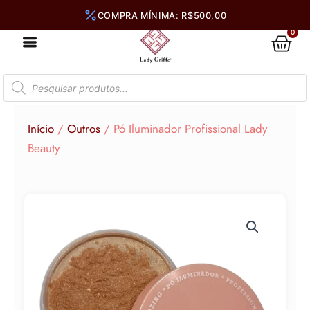
Ir
para
0
Car
o
conteúdo
Pesquisar
produtos
Início
/
Outros
/ Pó Iluminador Profissional Lady
Beauty