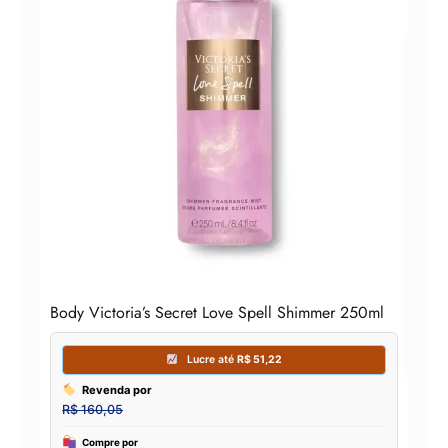
Vict
Loç
Body Victoria’s Secret Love Spell Shimmer 250ml