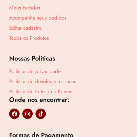
R$
160,05
Meus Pedidos
Acompanhe seus pedidos
Compre por
R$
108,83
Editar cadastro
6x de
R$
18,14
sem juros
Todos os Produtos
Nossas Políticas
Políticas de privacidade
Políticas de devolução e trocas
Políticas de Entrega e Prazos
Onde nos encontrar:
F
I
T
a
n
i
c
s
k
e
t
t
b
a
o
Formas de Pagamento
o
g
k