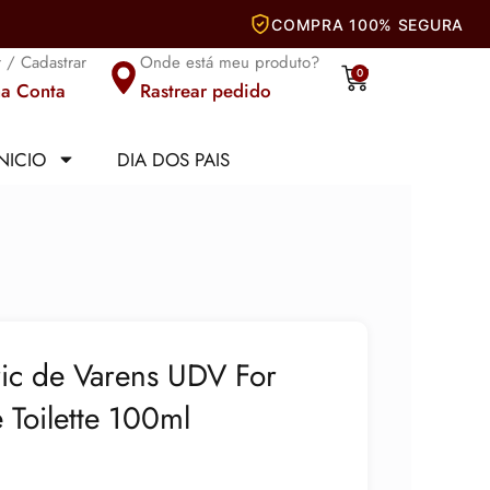
r / Cadastrar
Onde está meu produto?
Carrinho
0
a Conta
Rastrear pedido
INICIO
DIA DOS PAIS
ric de Varens UDV For
Toilette 100ml