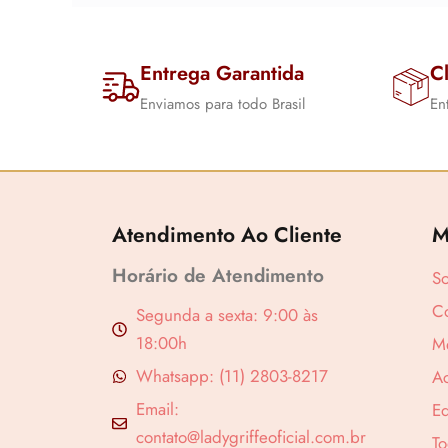
Entrega Garantida
Cl
Enviamos para todo Brasil
En
Atendimento Ao Cliente
M
Horário de Atendimento
Revenda por
S
Co
Segunda a sexta: 9:00 às
Compre por
18:00h
M
Whatsapp: (11) 2803-8217
A
Email:
Ed
contato@ladygriffeoficial.com.br
To