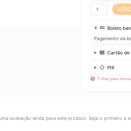
Perfume
ADI
Ulric
de
Varens
Boleto ban
UDV
For
Pagamento via bol
Men
Eau
Cartão de 
de
Toilette
100ml
PIX
quantidade
7 dias para troca
ma avaliação ainda para este produto. Seja o primeiro a av