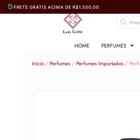
Ir
para
Pesquisar
o
produtos
conteúdo
HOME
PERFUMES
Início
/
Perfumes
/
Perfumes Importados
/ Perf