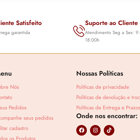
iente Satisfeito
Suporte ao Cliente
trega garantida
Atendimento Seg a Sex: 9
18:00h
Lucre até
R$
4
enu
Nossas Políticas
obre Nós
Políticas de privacidade
ntato
Políticas de devolução e tro
eus Pedidos
Políticas de Entrega e Prazo
Onde nos encontrar:
companhe seus pedidos
F
I
T
itar cadastro
a
n
i
c
s
k
dos os Produtos