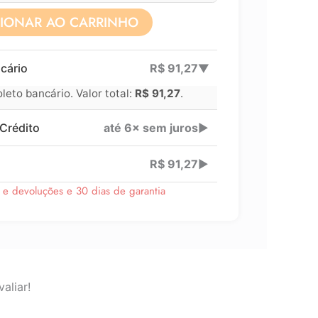
CIONAR AO CARRINHO
Lucre até
R$
33,76
cário
R$
91,27
▶
Revenda por
eto bancário. Valor total:
R$
91,27
.
Compre por
Crédito
até 6× sem juros
▶
6x 
R$
91,27
▶
s e devoluções e 30 dias de garantia
aliar!