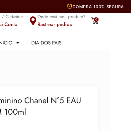
r / Cadastrar
Onde está meu produto?
Carrinho
0
a Conta
Rastrear pedido
INICIO
DIA DOS PAIS
minino Chanel N°5 EAU
 100ml