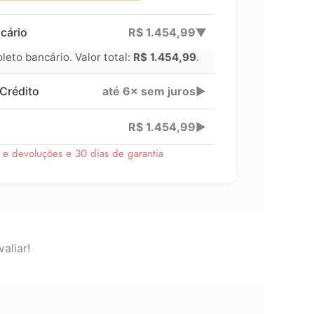
cário
R$
1.454,99
▶
eto bancário. Valor total:
R$
1.454,99
.
Crédito
até 6× sem juros
▶
R$
1.454,99
▶
s e devoluções e 30 dias de garantia
aliar!