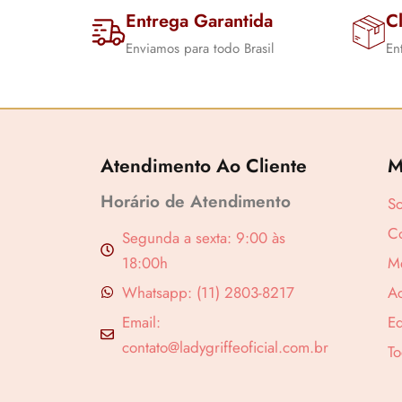
Entrega Garantida
Cl
Enviamos para todo Brasil
En
Atendimento Ao Cliente
M
Revenda por
Horário de Atendimento
S
Compre por
Co
Segunda a sexta: 9:00 às
18:00h
M
Whatsapp: (11) 2803-8217
A
Email:
Ed
contato@ladygriffeoficial.com.br
To