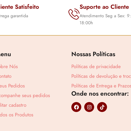
iente Satisfeito
Suporte ao Cliente
trega garantida
Atendimento Seg a Sex: 9
18:00h
Lucre até
R$
5
enu
Nossas Políticas
obre Nós
Políticas de privacidade
ntato
Políticas de devolução e tro
eus Pedidos
Políticas de Entrega e Prazo
Onde nos encontrar:
companhe seus pedidos
F
I
T
itar cadastro
a
n
i
c
s
k
dos os Produtos
e
t
t
b
a
o
o
g
k