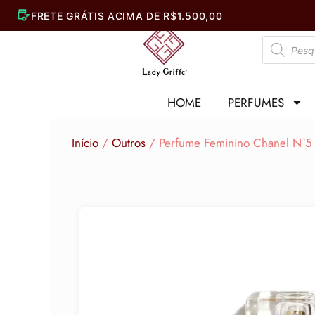
Ir
para
Pesquisar
o
produtos
conteúdo
HOME
PERFUMES
Início
/
Outros
/ Perfume Feminino Chanel N°