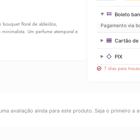
Chanel
N°5
Boleto ban
EAU
DE
 bouquet floral de aldeídos,
Pagamento via bol
PARFUM
 minimalista. Um perfume atemporal e
100ml
Cartão de 
quantidade
PIX
7 dias para troca
ma avaliação ainda para este produto. Seja o primeiro a av