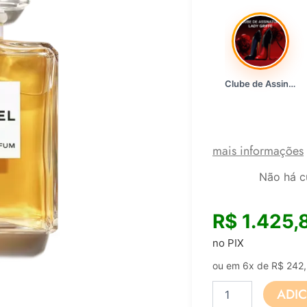
Clube de Assinatura Lady Griffe
mais informações
Não há c
R$
1.425,
no PIX
ou em 6x de
R$
242,
Perfume
ADI
Feminino