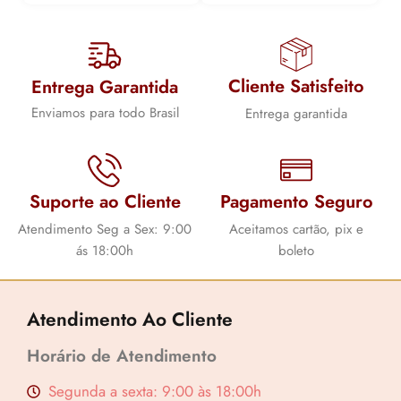
Cliente Satisfeito
Entrega Garantida
Lucre até
R$
33,76
Lucre
Enviamos para todo Brasil
Entrega garantida
Revenda por
Revenda
R$
125,03
R$
123,19
Compre por
Compre p
Suporte ao Cliente
Pagamento Seguro
R$
91,27
R$
89,93
Atendimento Seg a Sex: 9:00
Aceitamos cartão, pix e
6x de
R$
15,21
sem juros
6x de
R$
14
ás 18:00h
boleto
Atendimento Ao Cliente
Horário de Atendimento
Segunda a sexta: 9:00 às 18:00h