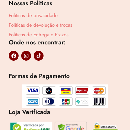
Nossas Políticas
Políticas de privacidade
Políticas de devolução e trocas
Políticas de Entrega e Prazos
Onde nos encontrar:
F
I
T
a
n
i
c
s
k
e
t
t
b
a
o
Formas de Pagamento
o
g
k
o
r
k
a
m
Loja Verificada