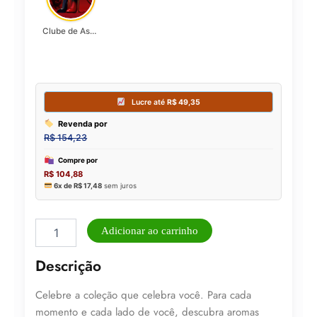
Clube de Assinatura Lady Griffe
Loção
Adicionar ao carrinho
Hidratante
Bare
Descrição
Vanilla
Victoria's
Celebre a coleção que celebra você. Para cada
Secret
236ml
momento e cada lado de você, descubra aromas