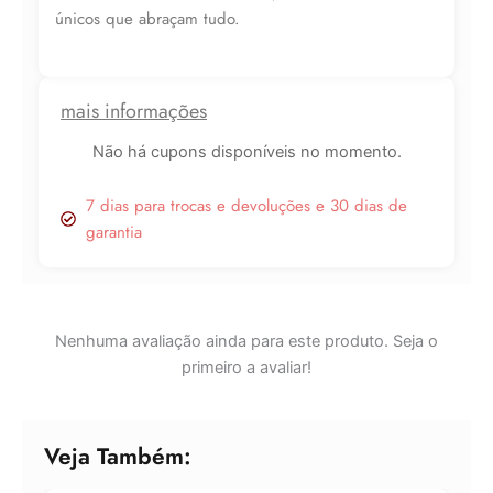
quantidade
únicos que abraçam tudo.
mais informações
Não há cupons disponíveis no momento.
Lucre até
R$
49,35
Revenda por
7 dias para trocas e devoluções e 30 dias de
garantia
R$
154,23
Compre por
R$
104,88
Nenhuma avaliação ainda para este produto. Seja o
6x de
R$
17,48
sem juros
primeiro a avaliar!
Veja Também: