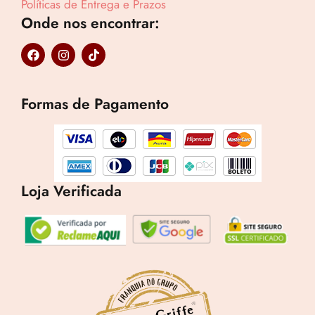
Políticas de Entrega e Prazos
Onde nos encontrar:
F
I
T
a
n
i
c
s
k
e
t
t
b
a
o
Formas de Pagamento
o
g
k
o
r
k
a
m
Loja Verificada