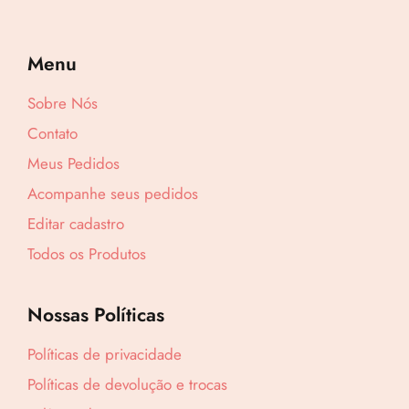
Menu
Sobre Nós
Contato
Lucre até
R$
51,22
Meus Pedidos
Revenda por
Acompanhe seus pedidos
R$
160,05
Editar cadastro
Todos os Produtos
Compre por
R$
108,83
6x de
R$
18,14
sem juros
Nossas Políticas
Políticas de privacidade
Políticas de devolução e trocas