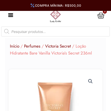
Ir
para
0
Car
o
conteúdo
Pesquisar
produtos
Início
/
Perfumes
/
Victoria Secret
/ Loção
Hidratante Bare Vanilla Victoria’s Secret 236ml