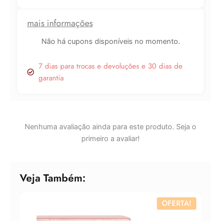
mais informações
Lucre até
R$
33,79
Não há cupons disponíveis no momento.
Revenda por
7 dias para trocas e devoluções e 30 dias de
R$
125,13
garantia
Compre por
R$
91,34
6x de
R$
15,22
sem juros
Nenhuma avaliação ainda para este produto. Seja o
primeiro a avaliar!
Veja Também:
OFERTA!