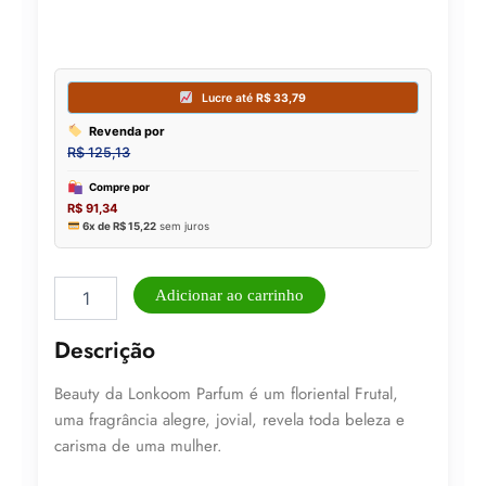
Perfume
Adicionar ao carrinho
Beauty
100ML
Descrição
EDP
Lonkoom
Beauty da Lonkoom Parfum é um floriental Frutal,
Ref:
B300
uma fragrância alegre, jovial, revela toda beleza e
quantidade
carisma de uma mulher.