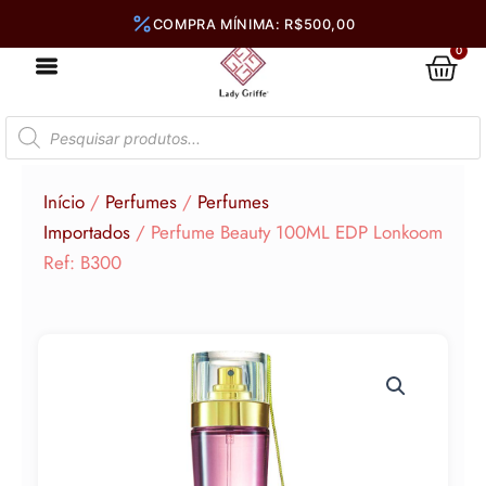
Ir
para
0
Car
o
conteúdo
Pesquisar
produtos
Início
/
Perfumes
/
Perfumes
Importados
/ Perfume Beauty 100ML EDP Lonkoom
Ref: B300