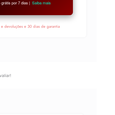
grátis por 7 dias |
Saiba mais
s e devoluções e 30 dias de garantia
aliar!