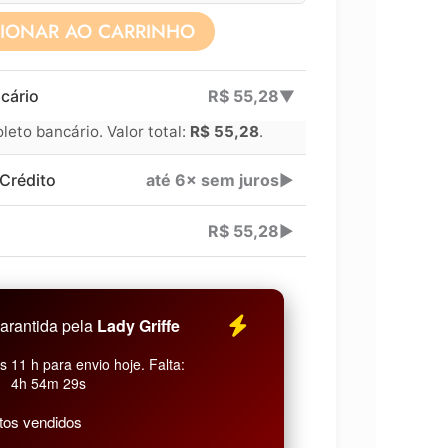
CIONAR AO CARRINHO
Lucre até
R$
41,71
cário
R$
55,28
▶
Revenda por
eto bancário. Valor total:
R$
55,28
.
Compre por
Crédito
até 6× sem juros
▶
6x
R$
55,28
▶
arantida pela
Lady Griffe
 11 h para envio hoje. Falta:
4h 54m 28s
tos vendidos