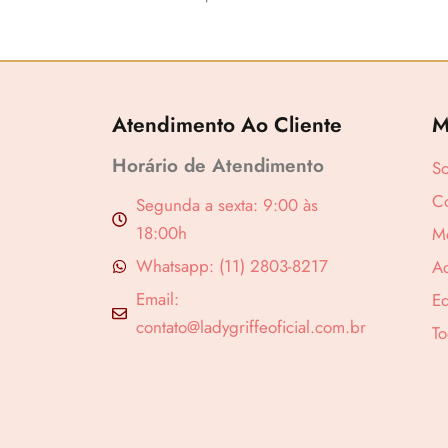
Atendimento Ao Cliente
M
Horário de Atendimento
S
Co
Segunda a sexta: 9:00 às
18:00h
M
Revenda por
Whatsapp: (11) 2803-8217
A
Compre por
Email:
Ed
contato@ladygriffeoficial.com.br
To