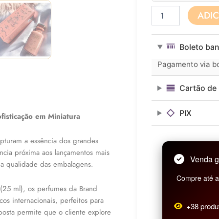
Perfume
ADI
Feminino
Brand
Collection
Boleto ban
25ml
N°
Pagamento via bol
328
quantidade
Cartão de 
PIX
fisticação em Miniatura
capturam a essência dos grandes
ncia próxima aos lançamentos mais
Venda g
na qualidade das embalagens.
Compre até as
(25 ml), os perfumes da Brand
cos internacionais, perfeitos para
+38 produ
osta permite que o cliente explore