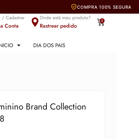
r / Cadastrar
Onde está meu produto?
Carrinho
0
a Conta
Rastrear pedido
INICIO
DIA DOS PAIS
minino Brand Collection
28