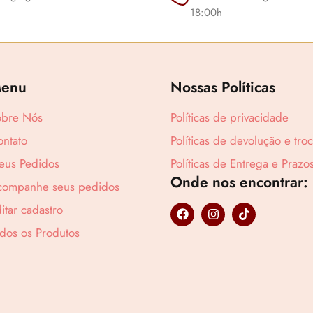
18:00h
enu
Nossas Políticas
obre Nós
Políticas de privacidade
ntato
Políticas de devolução e tro
Lucre até
R$
4
eus Pedidos
Políticas de Entrega e Prazo
Onde nos encontrar:
companhe seus pedidos
F
I
T
itar cadastro
a
n
i
c
s
k
dos os Produtos
e
t
t
b
a
o
o
g
k
o
r
k
a
m