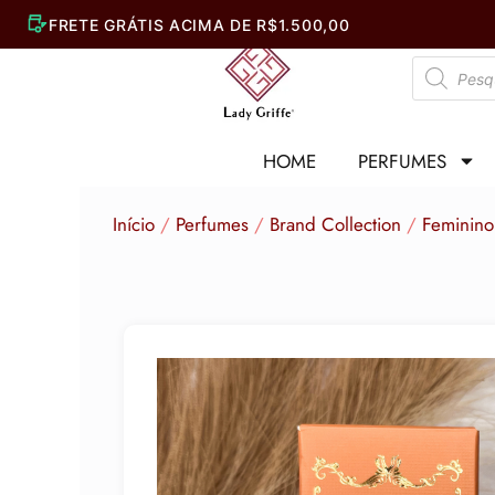
Ir
para
Pesquisar
o
produtos
conteúdo
HOME
PERFUMES
Início
/
Perfumes
/
Brand Collection
/
Feminino