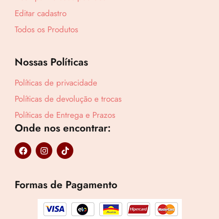
Editar cadastro
Lucre até
R$
175,87
Todos os Produtos
Revenda por
R$
651,36
Nossas Políticas
Compre por
Políticas de privacidade
R$
475,49
Políticas de devolução e trocas
6x de
R$
79,25
sem juros
Políticas de Entrega e Prazos
Onde nos encontrar:
F
I
T
a
n
i
c
s
k
e
t
t
b
a
o
Formas de Pagamento
o
g
k
o
r
k
a
m