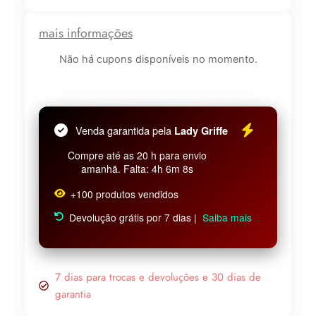
mais informações
Lucre até
R$
41,71
Não há cupons disponíveis no momento.
Revenda por
R$
96,99
Venda garantida pela
Lady Griffe
Compre por
R$
55,28
Compre até as 20 h para envio
6x de
R$
9,21
sem juros
amanhã. Falta: 4h 6m 7s
+100 produtos vendidos
Devolução grátis por 7 dias |
Saiba mais
7 dias para trocas e devoluções e 30 dias de
garantia