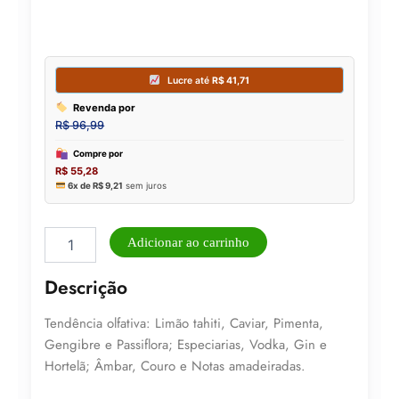
Perfume
Adicionar ao carrinho
Masculino
Brand
Descrição
Collection
25ml
Tendência olfativa: Limão tahiti, Caviar, Pimenta,
N°
008
Gengibre e Passiflora; Especiarias, Vodka, Gin e
quantidade
Hortelã; Âmbar, Couro e Notas amadeiradas.