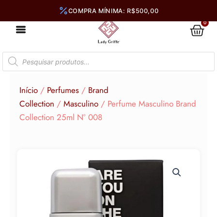
Ir
para
0
Car
o
conteúdo
Pesquisar
produtos
Início
/
Perfumes
/
Brand
Collection
/
Masculino
/ Perfume Masculino Brand
Collection 25ml N° 008