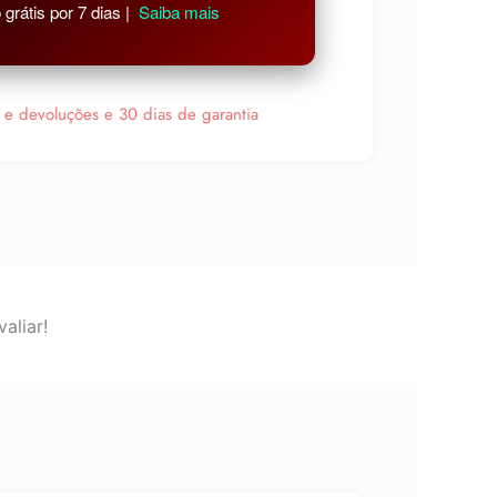
grátis por 7 dias |
Saiba mais
s e devoluções e 30 dias de garantia
aliar!