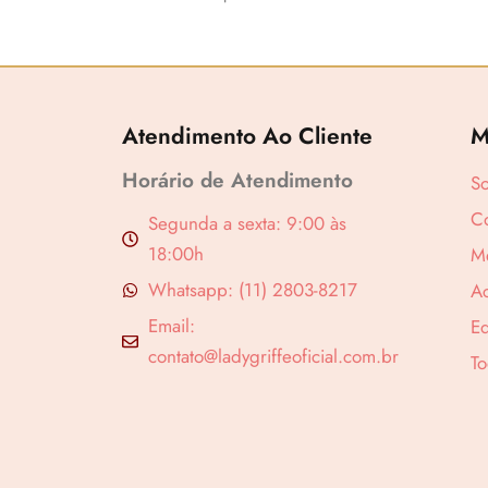
Atendimento Ao Cliente
M
Horário de Atendimento
S
Co
Segunda a sexta: 9:00 às
18:00h
M
Revenda por
Whatsapp: (11) 2803-8217
A
Compre por
Email:
Ed
contato@ladygriffeoficial.com.br
To