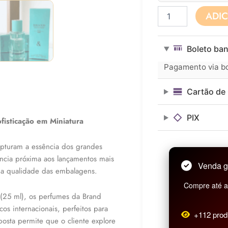
Perfume
ADI
Feminino
BRAND
COLLECTION
Boleto ban
N°288
-
Pagamento via bol
25ML
quantidade
Cartão de 
PIX
fisticação em Miniatura
capturam a essência dos grandes
ncia próxima aos lançamentos mais
Venda g
na qualidade das embalagens.
Compre até as
(25 ml), os perfumes da Brand
cos internacionais, perfeitos para
+112 prod
osta permite que o cliente explore