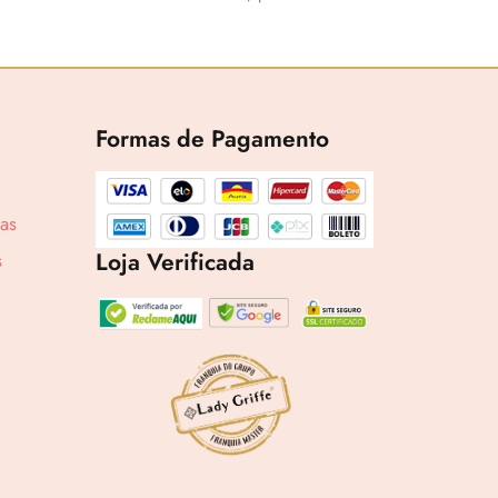
Formas de Pagamento
cas
5,87
Loja Verificada
s
6x