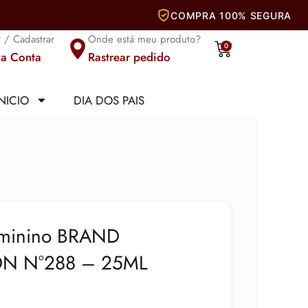
r / Cadastrar
Onde está meu produto?
Carrinho
0
a Conta
Rastrear pedido
INICIO
DIA DOS PAIS
eminino BRAND
ON N°288 – 25ML