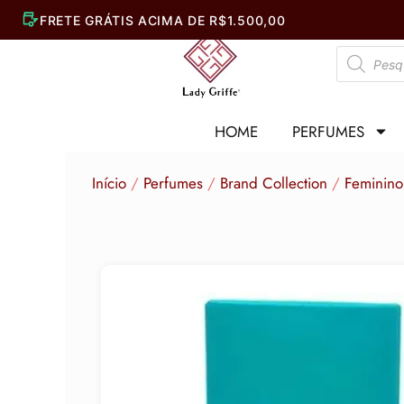
Ir
para
Pesquisar
o
produtos
conteúdo
HOME
PERFUMES
Início
/
Perfumes
/
Brand Collection
/
Feminino