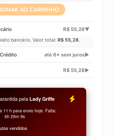
CIONAR AO CARRINHO
Lucre até
R$
41,71
cário
R$
55,28
▶
Revenda por
eto bancário. Valor total:
R$
55,28
.
Compre por
Crédito
até 6× sem juros
▶
6x
R$
55,28
▶
arantida pela
Lady Griffe
 11 h para envio hoje. Falta:
6h 29m 8s
utos vendidos