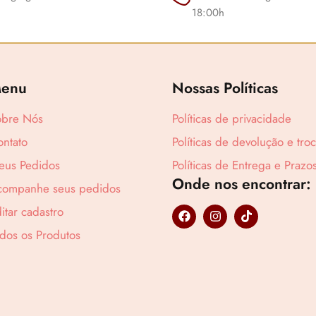
18:00h
enu
Nossas Políticas
obre Nós
Políticas de privacidade
ntato
Políticas de devolução e tro
Lucre até
R$
17
eus Pedidos
Políticas de Entrega e Prazo
Onde nos encontrar:
companhe seus pedidos
F
I
T
itar cadastro
a
n
i
c
s
k
dos os Produtos
e
t
t
b
a
o
o
g
k
o
r
k
a
m