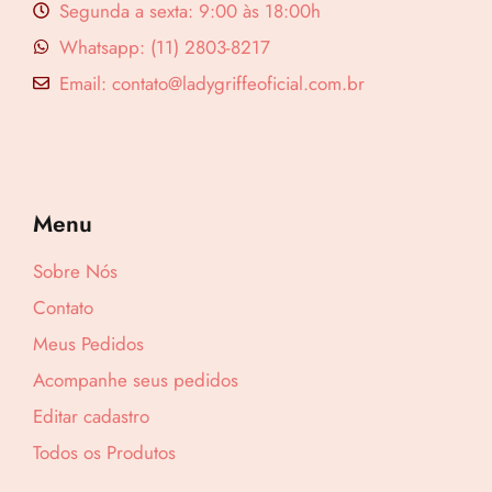
Segunda a sexta: 9:00 às 18:00h
Whatsapp: (11) 2803-8217
Email: contato@ladygriffeoficial.com.br
Menu
Sobre Nós
Contato
Meus Pedidos
Acompanhe seus pedidos
Lucre até
R$
51,22
Editar cadastro
Revenda por
Todos os Produtos
R$
160,05