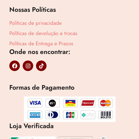
Compre por
Nossas Políticas
R$
108,83
Políticas de privacidade
6x de
R$
18,14
sem juros
Políticas de devolução e trocas
Políticas de Entrega e Prazos
Onde nos encontrar:
F
I
T
a
n
i
c
s
k
e
t
t
b
a
o
Formas de Pagamento
o
g
k
o
r
k
a
m
Loja Verificada