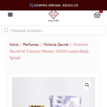
Ir
para
0
Car
o
conteúdo
Pesquisar
produtos
Início
/
Perfumes
/
Victoria Secret
/ Victoria’s
Secret kit Coconut Passion 250ml Loção+Body
Splash