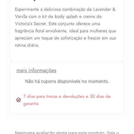
Passion
Experimente a deliciosa combinação de Lavender &
250ml
Loção+Body
Vanilla com o kit de body splash e creme da
Splash
Victoria’s Secret. Este conjunto oferece uma
quantidade
fragrância floral envolvente, ideal para mulheres que
apreciam um toque de sofisticação e frescor em sua
rotina diária.
Lucre até
R$
92,81
mais informações
Não há cupons disponíveis no momento.
Revenda por
R$
290,03
7 dias para trocas e devoluções e 30 dias de
garantia
Compre por
R$
197,22
6x de
R$
32,87
sem juros
Nenhuma avaliação ainda para este produto. Seja o