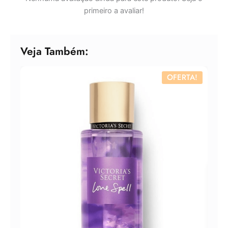
primeiro a avaliar!
Veja Também:
OFERTA!
Body