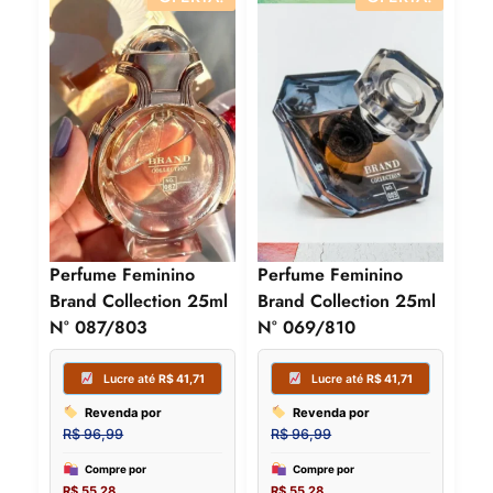
Revenda por
Revenda
R$
96,99
R$
96,99
Compre por
Compre p
R$
55,28
R$
55,28
6x de
R$
9,21
sem juros
6x de
R$
9,
Perfume Feminino
Perfume Feminino
Brand Collection 25ml
Brand Collection 25ml
N° 087/803
N° 069/810