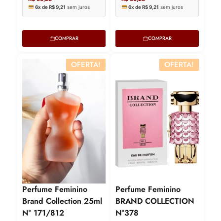
COMPRAR
COMPRAR
OFERTA!
OFERTA!
Lucre até
R$
41,71
Lucre
Perfume Feminino
Perfume Feminino
Brand Collection 25ml
BRAND COLLECTION
Revenda por
Revenda
N° 171/812
N°378
R$
96,99
R$
96,99