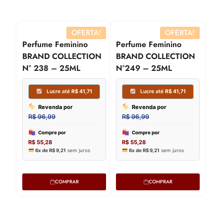
6x de
R$
9,21
sem juros
6x de
R$
9,
Perfume Feminino
Perfume Feminino
BRAND COLLECTION
BRAND COLLECTION
N° 238 – 25ML
N°249 – 25ML