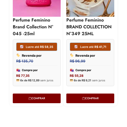
Perfume Feminino
Perfume Feminino
Brand Collection N°
BRAND COLLECTION
045 -25ml
N°349 25ML
Lucre até
R$
41,71
Lucre
Revenda por
Revenda
COMPRAR
COMPRAR
R$
96,99
R$
96,99
OFERTA!
OFERTA!
Compre por
Compre p
R$
55,28
R$
55,28