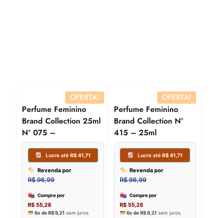
COMPRAR
COMPRAR
OFERTA!
OFERTA!
Lucre até
R$
41,71
Lucre
Revenda por
Revenda
R$
96,99
R$
96,99
Perfume Feminino
Perfume Feminino
Compre por
Compre p
Brand Collection 25ml
Brand Collection N°
R$
55,28
R$
55,28
N° 075 –
415 – 25ml
6x de
R$
9,21
sem juros
6x de
R$
9,