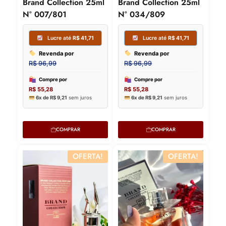
Brand Collection 25ml
Brand Collection 25ml
N° 007/801
N° 034/809
Lucre até
R$
41,71
Lucre
Revenda por
Revenda
R$
96,99
R$
96,99
Compre por
Compre p
R$
55,28
R$
55,28
6x de
R$
9,21
sem juros
6x de
R$
9,
COMPRAR
COMPRAR
OFERTA!
OFERTA!