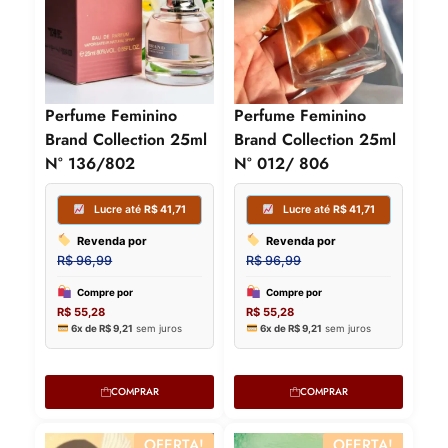
Perfume Feminino
Perfume Feminino
Brand Collection 25ml
Brand Collection 25ml
N° 136/802
N° 012/ 806
COMPRAR
COMPRAR
Lucre até
R$
41,71
Lucre
OFERTA!
OFERTA!